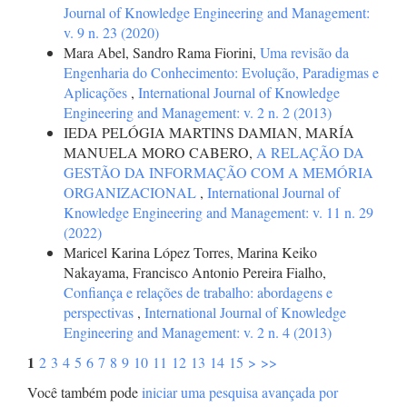
Journal of Knowledge Engineering and Management:
v. 9 n. 23 (2020)
Mara Abel, Sandro Rama Fiorini,
Uma revisão da
Engenharia do Conhecimento: Evolução, Paradigmas e
Aplicações
,
International Journal of Knowledge
Engineering and Management: v. 2 n. 2 (2013)
IEDA PELÓGIA MARTINS DAMIAN, MARÍA
MANUELA MORO CABERO,
A RELAÇÃO DA
GESTÃO DA INFORMAÇÃO COM A MEMÓRIA
ORGANIZACIONAL
,
International Journal of
Knowledge Engineering and Management: v. 11 n. 29
(2022)
Maricel Karina López Torres, Marina Keiko
Nakayama, Francisco Antonio Pereira Fialho,
Confiança e relações de trabalho: abordagens e
perspectivas
,
International Journal of Knowledge
Engineering and Management: v. 2 n. 4 (2013)
1
2
3
4
5
6
7
8
9
10
11
12
13
14
15
>
>>
Você também pode
iniciar uma pesquisa avançada por