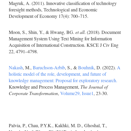
Magruk, A. (2011). Innovative classification of technology
foresight methods, Technological and Economic
Development of Economy 17(4): 700–715.
Moon, S., Shin, Y., & Hwang, BG.
et all
. (2018). Document
Management System Using Text Mining for Information
Acquisition of International Construction. KSCE J Civ Eng
22, 4791–4798.
Nakash
, M.,
Baruchson-Arbib
, S., &
Bouhnik
, D. (2022).
A
holistic model of the role, development, and future of
knowledge management: Proposal for exploratory research.
Knowledge and Process Management,
The Journal of
Corporate Transformation
,
Volume29, Issue1
, 23-30.
Palvia, P., Chau, P.Y.K., Kakhki, M. D., Ghoshal, T.,