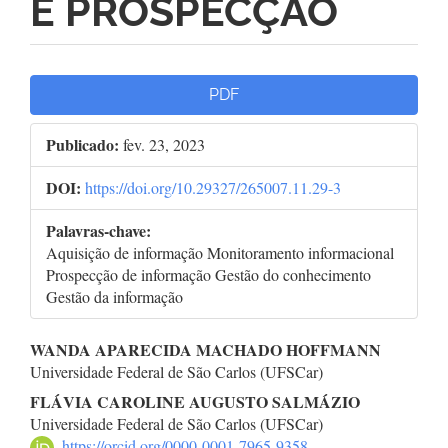
E PROSPECÇÃO
Barra
PDF
lateral
Publicado:
fev. 23, 2023
de
DOI:
https://doi.org/10.29327/265007.11.29-3
artigos
Palavras-chave:
Aquisição de informação Monitoramento informacional
Prospecção de informação Gestão do conhecimento
Gestão da informação
Conteúdo
WANDA APARECIDA MACHADO HOFFMANN
Universidade Federal de São Carlos (UFSCar)
do
FLÁVIA CAROLINE AUGUSTO SALMÁZIO
artigo
Universidade Federal de São Carlos (UFSCar)
https://orcid.org/0000-0001-7965-9358