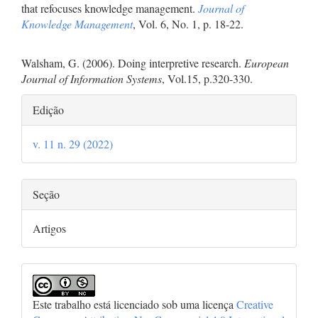
that refocuses knowledge management.
Journal of
Knowledge Management
, Vol. 6, No. 1, p. 18-22.
Walsham, G. (2006). Doing interpretive research.
European
Journal of Information Systems
, Vol.15, p.320-330.
Detalhes
Edição
do
v. 11 n. 29 (2022)
artigo
Seção
Artigos
Este trabalho está licenciado sob uma licença
Creative