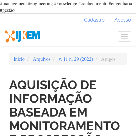
#management #engineering #knowledge #conhecimento #engenharia
#gestão
Navegação
Cadastro
Acesso
Principal
Conteúdo
principal
Togg
Barra
navig
Lateral
Início
Arquivos
v. 11 n. 29 (2022)
Artigos
AQUISIÇÃO DE
INFORMAÇÃO
BASEADA EM
MONITORAMENTO