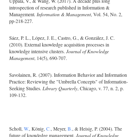
Uppala, V., & Wang, W. (2017). A decade plus long
introspection of research published in Information &
Management
. Information & Management
, Vol. 54, No. 2,
pp-218-227.
Sáez, P. L., López, J. E., Castro, G., & González, J. C.
(2010). External knowledge acquisition processes in
knowledge intensive clusters.
Journal of Knowledge
Management
, 14(5), 690-707.
Savolainen, R. (2007). Information Behavior and Information
Practice: Reviewing the "Umbrella Concepts" of Information-
Seeking Studies.
Library Quarterly
, Chicago, v. 77, n. 2, p.
109-132.
Scholl,
W.
, König,
C.
, Meyer,
B.
, & Heisig, P. (2004). The
future of knowledge management.
Journal of Knowledge