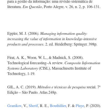
para a gestão da informação: uma revisão sistemática de
literatura.
Em Questão
, Porto Alegre, v. 26, n. 2, p. 106-131.
Eppler, M. J. (2006
).
Managing information quality:
increasing the value of
information in knowledge-intensive
products and processes
. 2. ed. Heidelberg: Springer. 398p.
Firat, A. K., Woon, W. L., & Madnick, S. (2008).
Technological forecasting–A review.
Composite Information
Systems Laboratory
(CISL), Massachusetts Institute of
Technology, 1-19.
GIL, A. C. (2019).
Métodos e técnicas de pesquisa
social. 7ª
Edição – São Paulo. Atlas.248p.
Granikov
, V.,
Sherif
, R. E.,
Bouthillier
, F. &
Pluye
, P. (2020).