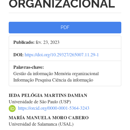
ORGANIZACIONAL
Barra
PDF
lateral
Publicado:
fev. 23, 2023
de
DOI:
https://doi.org/10.29327/265007.11.29-1
artigos
Palavras-chave:
Gestão da informação Memória organizacional
Informação Pesquisa Ciência da informação
Conteúdo
IEDA PELÓGIA MARTINS DAMIAN
Universidade de São Paulo (USP)
do
https://orcid.org/0000-0001-5364-3243
artigo
MARÍA MANUELA MORO CABERO
Universidad de Salamanca (USAL)
principal