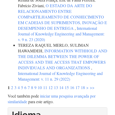
Fabrício Ziviani,
O ESTADO DA ARTE DO
RELACIONAMENTO ENTRE
COMPARTILHAMENTO DE CONHECIMENTO
EM CADEIAS DE SUPRIMENTOS, INOVAÇÃO E
DESEMPENHO DE ENTREGA
,
International
Journal of Knowledge Engineering and Management:
v. 9 n. 23 (2020)
TEREZA RAQUEL MERLO, SULIMAN
HAWAMDEH,
INFORMATION WITHHOLD AND
THE DILEMMA BETWEEN THE POWER OF
ACCESS AND THE ACCESS THAT EMPOWERS
INDIVIDUALS AND ORGANIZATIONS
,
International Journal of Knowledge Engineering and
Management: v. 11 n. 29 (2022)
1
2
3
4
5
6
7
8
9
10
11
12
13
14
15
16
17
18
>
>>
Você também pode
iniciar uma pesquisa avançada por
similaridade
para este artigo.
Idioma