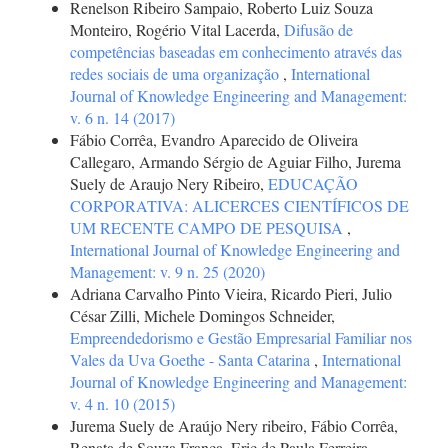
Renelson Ribeiro Sampaio, Roberto Luiz Souza
Monteiro, Rogério Vital Lacerda,
Difusão de
competências baseadas em conhecimento através das
redes sociais de uma organização
,
International
Journal of Knowledge Engineering and Management:
v. 6 n. 14 (2017)
Fábio Corrêa, Evandro Aparecido de Oliveira
Callegaro, Armando Sérgio de Aguiar Filho, Jurema
Suely de Araujo Nery Ribeiro,
EDUCAÇÃO
CORPORATIVA: ALICERCES CIENTÍFICOS DE
UM RECENTE CAMPO DE PESQUISA
,
International Journal of Knowledge Engineering and
Management: v. 9 n. 25 (2020)
Adriana Carvalho Pinto Vieira, Ricardo Pieri, Julio
César Zilli, Michele Domingos Schneider,
Empreendedorismo e Gestão Empresarial Familiar nos
Vales da Uva Goethe - Santa Catarina
,
International
Journal of Knowledge Engineering and Management:
v. 4 n. 10 (2015)
Jurema Suely de Araújo Nery ribeiro, Fábio Corrêa,
Renata de Souza França, Eric de Paula Ferreira,