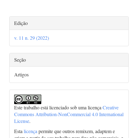
Detalhes
Edição
do
v. 11 n. 29 (2022)
artigo
Seção
Artigos
Este trabalho está licenciado sob uma licença
Creative
Commons Attribution-NonCommercial 4.0 International
License
.
Esta
licença
permite que outros remixem, adaptem e
criem a partir do seu trabalho para fins não comerciais, e