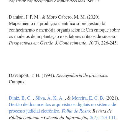
construir conhecimento e tomar decisões
. Senac.
Damian, I. P. M., & Moro Cabero, M. M. (2020).
Mapeamento da produção científica sobre gestão do
conhecimento e memória organizacional: Um enfoque sobre
os modelos de implantação e os fatores críticos de sucesso.
Perspectivas em Gestão & Conhecimento, 10
(3), 226-245.
Davenport, T. H. (1994).
Reengenharia de processos.
Campus.
Diniz, B. C.
,
Silva, A. K. A.
, &
Moreira, E. C. B
. (2021).
Gestão de documentos arquivísticos digitais no sistema de
processo judicial eletrônico
.
Folha de Rosto
: Revista de
Biblioteconomia e Ciência da Informação,
2
(7), 123-141
.