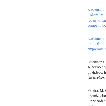
Nascimento
Cabero, M.
requisito pa
competitivo
Nascimento
produção do
empresariai
Ottonicar, S
A gestão do
qualidade: I
em Revista
,
Pereira, M. 
organizacio
Universidad
374.