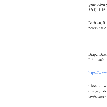
generación 
11
(1), 1-16.
Barbosa, R.
polêmicas e
Brapci Base
Informação (
https://www.
Choo, C. W.
organizaçõe
conheciment