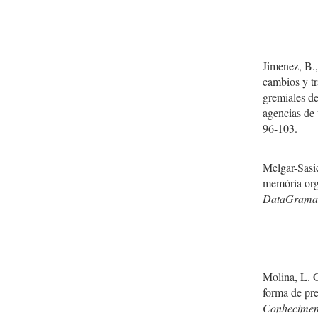
Jimenez, B.,
cambios y tr
gremiales de
agencias de 
96-103.
Melgar-Sasie
memória org
DataGramaZ
Molina, L. 
forma de pr
Conhecimen