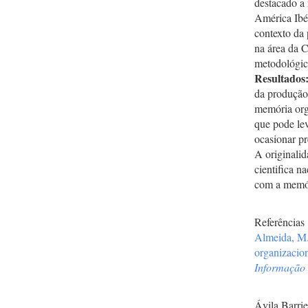
destacado a 
América Ibé
contexto da 
na área da C
metodológica
Resultados
da produção 
memória org
que pode lev
ocasionar pr
A originalid
cientifica n
com a memór
Referências
Almeida, M.
organizacio
Informação 
Ávila Barrie