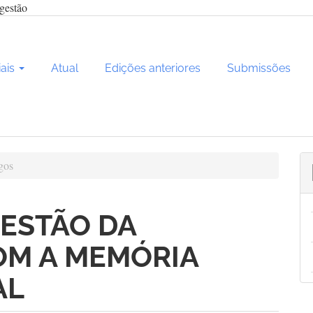
gestão
iais
Atual
Edições anteriores
Submissões
gos
GESTÃO DA
OM A MEMÓRIA
AL