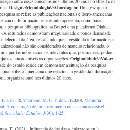
relação entre esses conceitos nos últimos 20 anos no Brasil e na
Design
½
Metodologia
½
Abordagem:
rica.
Uma vez que o
pesquisa se refere as publicações nacionais e ibero-americanas
iência da Informação, este estudo apresenta, como base
, a pesquisa bibliográfica na Brapci e na plataforma Dialnet.
:
Os resultados demonstram irregularidade e pouca densidade
intelectual da área, ressaltando que a gestão da informação e a
anizacional não são consideradas de maneira relacionada, o
ar a perdas informacionais relevantes que, por sua vez, podem
Originalidade
½
Valor:
ejuízos consideráveis às organizações.
ade do estudo reside em demonstrar a situação da pesquisa
acional e ibero-americana que relaciona a gestão da informação
ia organizacional nos últimos 20 anos.
 F. I. de,
&
Vitoriano, M. C. P. de C
. (2020).
Memória
nal: A construção de um instrumento em sistema acessível
.
& Sociedade: Estudos
,
3
(30), 1-25
.
ntos, E. (2021). Influencia de los datos enlazados en la