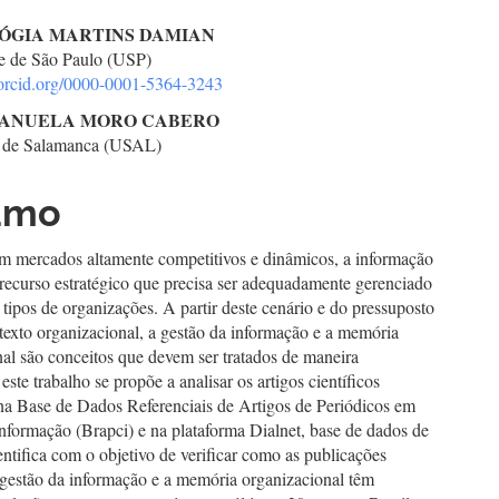
teúdo
LÓGIA MARTINS DAMIAN
e de São Paulo (USP)
//orcid.org/0000-0001-5364-3243
go
ANUELA MORO CABERO
d de Salamanca (USAL)
cipal
umo
m mercados altamente competitivos e dinâmicos, a informação
recurso estratégico que precisa ser adequadamente gerenciado
 tipos de organizações. A partir deste cenário e do pressuposto
texto organizacional, a gestão da informação e a memória
al são conceitos que devem ser tratados de maneira
 este trabalho se propõe a analisar os artigos científicos
 na Base de Dados Referenciais de Artigos de Periódicos em
nformação (Brapci) e na plataforma Dialnet, base de dados de
ntifica com o objetivo de verificar como as publicações
 gestão da informação e a memória organizacional têm