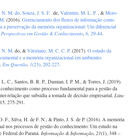
, N. M. do,
Souza, J. S. F.
de,
Valentim, M. L. P.
, &
Moro-
 M
. (2016).
Gerenciamento dos fluxos de informação como
ra a preservação da memória organizacional: Um diferencial
.
Perspectivas em Gestão & Conhecimento
,
6, 29-44
.
, N. M
. do, &
Vitoriano, M. C. C. P
. (2017).
O estudo da
cumental e a memória organizacional em ambientes
s
.
Em Questão
,
1
(23), 202-227
.
. L. C., Santos, B. R. P., Damian, I. P. M., & Torres, J. (2019).
 conhecimento como processo fundamental para a gestão da
nter-relação que subsidia a tomada de decisão empresarial.
Liinc
 15, 275-291.
O. F., Silva, H. de F. N., & Pinto, J. S. de P. (2016). A memória
nal nos processos de gestão do conhecimento: Um estudo na
e Federal do Paraná.
Informação & Informação, 21
(1), 348 –