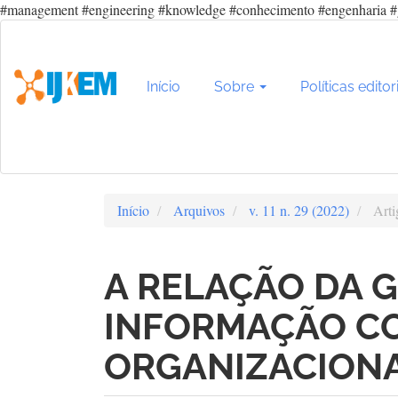
#management #engineering #knowledge #conhecimento #engenharia #
Navegação
Principal
Conteúdo
principal
Início
Sobre
Políticas editor
Barra
Lateral
Início
Arquivos
v. 11 n. 29 (2022)
Arti
A RELAÇÃO DA 
INFORMAÇÃO C
ORGANIZACION