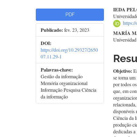
Barra
Con
IEDA PE
PDF
Universidad
lateral
do
https:
Publicado:
fev. 23, 2023
de
arti
MARÍA M
Universida
artigos
prin
DOI:
https://doi.org/10.29327/2650
Res
07.11.29-1
Palavras-chave:
Objetivo:
E
Gestão da informação
se torna um 
Memória organizacional
por todos os
Informação Pesquisa Ciência
que, em con
da informação
organizacion
relacionada,
disponíveis
Ciência da I
produção cie
dedicadas a