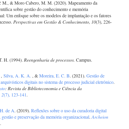
P. M., & Moro Cabero, M. M. (2020). Mapeamento da
entífica sobre gestão do conhecimento e memória
nal: Um enfoque sobre os modelos de implantação e os fatores
sucesso.
Perspectivas em Gestão & Conhecimento, 10
(3), 226-
T. H. (1994).
Reengenharia de processos.
Campus.
.
,
Silva, A. K. A.
, &
Moreira, E. C. B
. (2021).
Gestão de
rquivísticos digitais no sistema de processo judicial eletrônico
.
sto
: Revista de Biblioteconomia e Ciência da
,
2
(7), 123-141
.
 H. de A
. (2019).
Reflexões sobre o uso da curadoria digital
, gestão e preservação da memória organizacional
.
Archeion
)
.