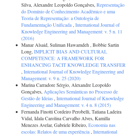
Silva, Alexandre Leopoldo Gonçalves,
Representação
do Domínio de Conhecimento Acadêmico e uma
Teoria de Representação: a Ontologia de
Fundamentação Unificada
,
International Journal of
Knowledge Engineering and Management: v. 5 n. 11
(2016)
Manar Alsaid, Suliman Hawamdeh , Bobbie Sartin
Long,
IMPLICIT BIAS AND CULTURAL
COMPETENCE: A FRAMEWORK FOR
ENHANCING TACIT KNOWLEDGE TRANSFER
,
International Journal of Knowledge Engineering and
Management: v. 9 n. 25 (2020)
Marina Carradore Sérgio, Alexandre Leopoldo
Gonçalves,
Aplicações Semânticas no Processo de
Gestão de Ideias
,
International Journal of Knowledge
Engineering and Management: v. 4 n. 8 (2015)
Fernanda Finotti Cordeiro Perobelli, Tatiana Ladeira
Vidal, Idala Carolina Carvalho Alves, Kamilla
Menezes Avelar, Gabriele Ribeiro,
Economia nas
escolas: Relatos de uma experiência
,
International