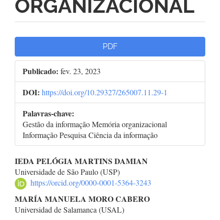
ORGANIZACIONAL
Barra
PDF
lateral
Publicado:
fev. 23, 2023
de
DOI:
https://doi.org/10.29327/265007.11.29-1
artigos
Palavras-chave:
Gestão da informação Memória organizacional
Informação Pesquisa Ciência da informação
Conteúdo
IEDA PELÓGIA MARTINS DAMIAN
Universidade de São Paulo (USP)
do
https://orcid.org/0000-0001-5364-3243
artigo
MARÍA MANUELA MORO CABERO
Universidad de Salamanca (USAL)
principal