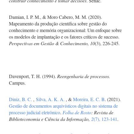
construir conhecimento e tomar decisões
. Senac.
Damian, I. P. M., & Moro Cabero, M. M. (2020).
Mapeamento da produção científica sobre gestão do
conhecimento e memória organizacional: Um enfoque sobre
os modelos de implantação e os fatores críticos de sucesso.
Perspectivas em Gestão & Conhecimento, 10
(3), 226-245.
Davenport, T. H. (1994).
Reengenharia de processos.
Campus.
Diniz, B. C.
,
Silva, A. K. A.
, &
Moreira, E. C. B
. (2021).
Gestão de documentos arquivísticos digitais no sistema de
processo judicial eletrônico
.
Folha de Rosto
: Revista de
Biblioteconomia e Ciência da Informação,
2
(7), 123-141
.