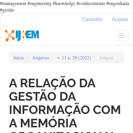
#management #engineering #knowledge #conhecimento #engenharia
#gestão
Navegação
Cadastro
Acesso
Principal
Conteúdo
principal
Togg
Barra
navig
Lateral
Início
Arquivos
v. 11 n. 29 (2022)
Artigos
A RELAÇÃO DA
GESTÃO DA
INFORMAÇÃO COM
A MEMÓRIA