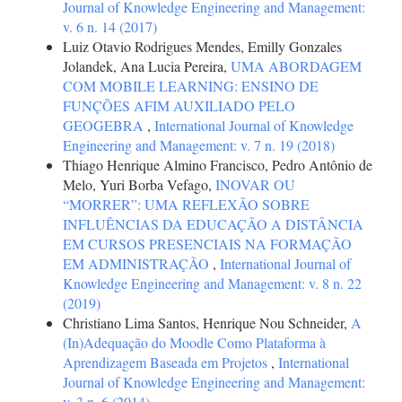
Journal of Knowledge Engineering and Management:
v. 6 n. 14 (2017)
Luiz Otavio Rodrigues Mendes, Emilly Gonzales
Jolandek, Ana Lucia Pereira,
UMA ABORDAGEM
COM MOBILE LEARNING: ENSINO DE
FUNÇÕES AFIM AUXILIADO PELO
GEOGEBRA
,
International Journal of Knowledge
Engineering and Management: v. 7 n. 19 (2018)
Thiago Henrique Almino Francisco, Pedro Antônio de
Melo, Yuri Borba Vefago,
INOVAR OU
“MORRER”: UMA REFLEXÃO SOBRE
INFLUÊNCIAS DA EDUCAÇÃO A DISTÂNCIA
EM CURSOS PRESENCIAIS NA FORMAÇÃO
EM ADMINISTRAÇÃO
,
International Journal of
Knowledge Engineering and Management: v. 8 n. 22
(2019)
Christiano Lima Santos, Henrique Nou Schneider,
A
(In)Adequação do Moodle Como Plataforma à
Aprendizagem Baseada em Projetos
,
International
Journal of Knowledge Engineering and Management:
v. 3 n. 6 (2014)