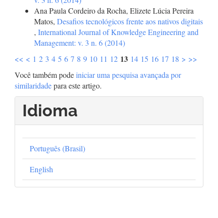
Ana Paula Cordeiro da Rocha, Elizete Lúcia Pereira
Matos,
Desafios tecnológicos frente aos nativos digitais
,
International Journal of Knowledge Engineering and
Management: v. 3 n. 6 (2014)
13
<<
<
1
2
3
4
5
6
7
8
9
10
11
12
14
15
16
17
18
>
>>
Você também pode
iniciar uma pesquisa avançada por
similaridade
para este artigo.
Idioma
Português (Brasil)
English