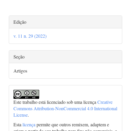
Detalhes
Edição
do
v. 11 n. 29 (2022)
artigo
Seção
Artigos
Este trabalho está licenciado sob uma licença
Creative
Commons Attribution-NonCommercial 4.0 International
License
.
Esta
licença
permite que outros remixem, adaptem e
criem a partir do seu trabalho para fins não comerciais, e