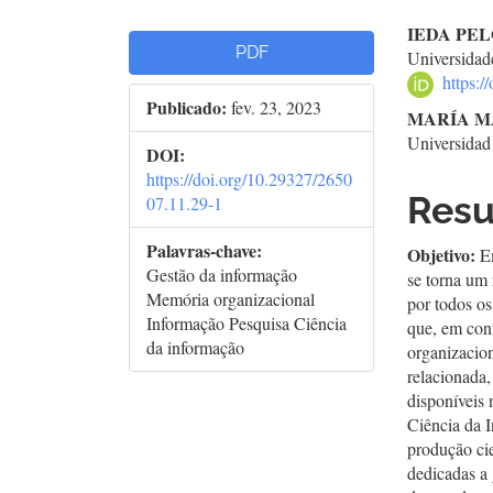
Barra
Con
IEDA PE
PDF
Universidad
lateral
do
https:
Publicado:
fev. 23, 2023
de
arti
MARÍA M
Universida
artigos
prin
DOI:
https://doi.org/10.29327/2650
Res
07.11.29-1
Palavras-chave:
Objetivo:
E
Gestão da informação
se torna um 
Memória organizacional
por todos os
Informação Pesquisa Ciência
que, em con
da informação
organizacion
relacionada,
disponíveis
Ciência da I
produção cie
dedicadas a