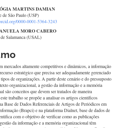
teúdo
LÓGIA MARTINS DAMIAN
e de São Paulo (USP)
//orcid.org/0000-0001-5364-3243
go
ANUELA MORO CABERO
d de Salamanca (USAL)
cipal
umo
m mercados altamente competitivos e dinâmicos, a informação
recurso estratégico que precisa ser adequadamente gerenciado
 tipos de organizações. A partir deste cenário e do pressuposto
texto organizacional, a gestão da informação e a memória
al são conceitos que devem ser tratados de maneira
 este trabalho se propõe a analisar os artigos científicos
 na Base de Dados Referenciais de Artigos de Periódicos em
nformação (Brapci) e na plataforma Dialnet, base de dados de
ntifica com o objetivo de verificar como as publicações
 gestão da informação e a memória organizacional têm