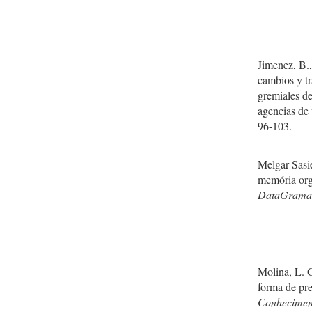
Jimenez, B.,
cambios y tr
gremiales de
agencias de 
96-103.
Melgar-Sasie
memória org
DataGramaZ
Molina, L. 
forma de pr
Conhecimen