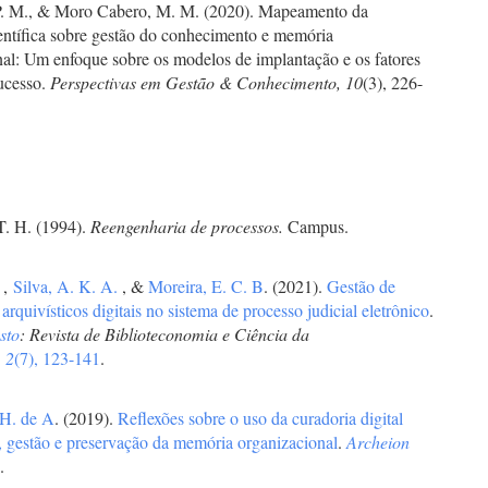
P. M., & Moro Cabero, M. M. (2020). Mapeamento da
entífica sobre gestão do conhecimento e memória
nal: Um enfoque sobre os modelos de implantação e os fatores
sucesso.
Perspectivas em Gestão & Conhecimento, 10
(3), 226-
T. H. (1994).
Reengenharia de processos.
Campus.
.
,
Silva, A. K. A.
, &
Moreira, E. C. B
. (2021).
Gestão de
rquivísticos digitais no sistema de processo judicial eletrônico
.
sto
: Revista de Biblioteconomia e Ciência da
,
2
(7), 123-141
.
 H. de A
. (2019).
Reflexões sobre o uso da curadoria digital
, gestão e preservação da memória organizacional
.
Archeion
)
.