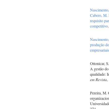
Nascimento
Cabero, M.
requisito pa
competitivo
Nascimento
produção do
empresariai
Ottonicar, S
A gestão do
qualidade: I
em Revista
,
Pereira, M. 
organizacio
Universidad
374.