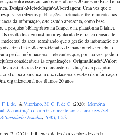
relação entre esses conceitos nos últimos 20 anos no Brasil e na
Design
½
Metodologia
½
Abordagem:
rica.
Uma vez que o
pesquisa se refere as publicações nacionais e ibero-americanas
iência da Informação, este estudo apresenta, como base
, a pesquisa bibliográfica na Brapci e na plataforma Dialnet.
:
Os resultados demonstram irregularidade e pouca densidade
intelectual da área, ressaltando que a gestão da informação e a
anizacional não são consideradas de maneira relacionada, o
ar a perdas informacionais relevantes que, por sua vez, podem
Originalidade
½
Valor:
ejuízos consideráveis às organizações.
ade do estudo reside em demonstrar a situação da pesquisa
acional e ibero-americana que relaciona a gestão da informação
ia organizacional nos últimos 20 anos.
 F. I. de,
&
Vitoriano, M. C. P. de C
. (2020).
Memória
nal: A construção de um instrumento em sistema acessível
.
& Sociedade: Estudos
,
3
(30), 1-25
.
ntos, E. (2021). Influencia de los datos enlazados en la