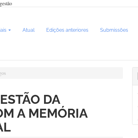
gestão
iais
Atual
Edições anteriores
Submissões
gos
GESTÃO DA
OM A MEMÓRIA
AL