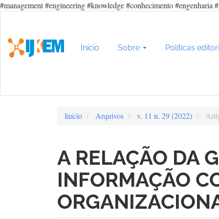
#management #engineering #knowledge #conhecimento #engenharia #
Navegação
Principal
Conteúdo
principal
Início
Sobre
Políticas editor
Barra
Lateral
Início
Arquivos
v. 11 n. 29 (2022)
Arti
A RELAÇÃO DA 
INFORMAÇÃO C
ORGANIZACION