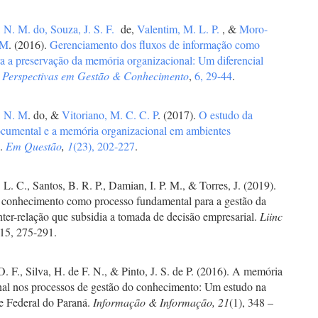
, N. M. do,
Souza, J. S. F.
de,
Valentim, M. L. P.
, &
Moro-
 M
. (2016).
Gerenciamento dos fluxos de informação como
ra a preservação da memória organizacional: Um diferencial
.
Perspectivas em Gestão & Conhecimento
,
6, 29-44
.
, N. M
. do, &
Vitoriano, M. C. C. P
. (2017).
O estudo da
cumental e a memória organizacional em ambientes
s
.
Em Questão
,
1
(23), 202-227
.
. L. C., Santos, B. R. P., Damian, I. P. M., & Torres, J. (2019).
 conhecimento como processo fundamental para a gestão da
nter-relação que subsidia a tomada de decisão empresarial.
Liinc
 15, 275-291.
O. F., Silva, H. de F. N., & Pinto, J. S. de P. (2016). A memória
nal nos processos de gestão do conhecimento: Um estudo na
e Federal do Paraná.
Informação & Informação, 21
(1), 348 –