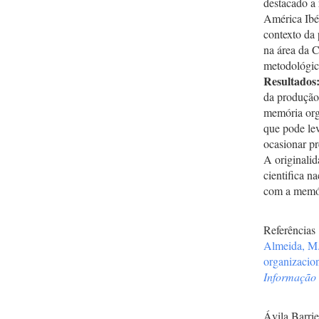
destacado a 
América Ibé
contexto da 
na área da C
metodológica
Resultados
da produção 
memória org
que pode lev
ocasionar pr
A originalid
cientifica n
com a memór
Referências
Almeida, M.
organizacio
Informação 
Ávila Barrie