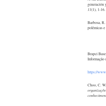
generación 
11
(1), 1-16.
Barbosa, R.
polêmicas e
Brapci Base
Informação (
https://www.
Choo, C. W.
organizaçõe
conheciment