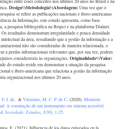
relação entre esses conceitos nos últimos 20 anos no Brasil e na
Design
½
Metodologia
½
Abordagem:
rica.
Uma vez que o
pesquisa se refere as publicações nacionais e ibero-americanas
iência da Informação, este estudo apresenta, como base
, a pesquisa bibliográfica na Brapci e na plataforma Dialnet.
:
Os resultados demonstram irregularidade e pouca densidade
intelectual da área, ressaltando que a gestão da informação e a
anizacional não são consideradas de maneira relacionada, o
ar a perdas informacionais relevantes que, por sua vez, podem
Originalidade
½
Valor:
ejuízos consideráveis às organizações.
ade do estudo reside em demonstrar a situação da pesquisa
acional e ibero-americana que relaciona a gestão da informação
ia organizacional nos últimos 20 anos.
 F. I. de,
&
Vitoriano, M. C. P. de C
. (2020).
Memória
nal: A construção de um instrumento em sistema acessível
.
& Sociedade: Estudos
,
3
(30), 1-25
.
ntos, E. (2021). Influencia de los datos enlazados en la