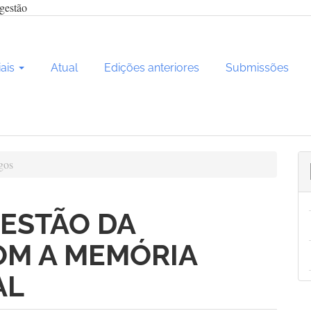
gestão
iais
Atual
Edições anteriores
Submissões
gos
GESTÃO DA
OM A MEMÓRIA
AL