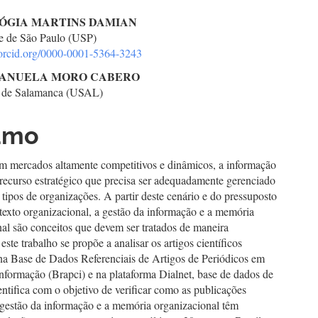
teúdo
LÓGIA MARTINS DAMIAN
e de São Paulo (USP)
//orcid.org/0000-0001-5364-3243
go
ANUELA MORO CABERO
d de Salamanca (USAL)
cipal
umo
m mercados altamente competitivos e dinâmicos, a informação
recurso estratégico que precisa ser adequadamente gerenciado
 tipos de organizações. A partir deste cenário e do pressuposto
texto organizacional, a gestão da informação e a memória
al são conceitos que devem ser tratados de maneira
 este trabalho se propõe a analisar os artigos científicos
 na Base de Dados Referenciais de Artigos de Periódicos em
nformação (Brapci) e na plataforma Dialnet, base de dados de
ntifica com o objetivo de verificar como as publicações
 gestão da informação e a memória organizacional têm