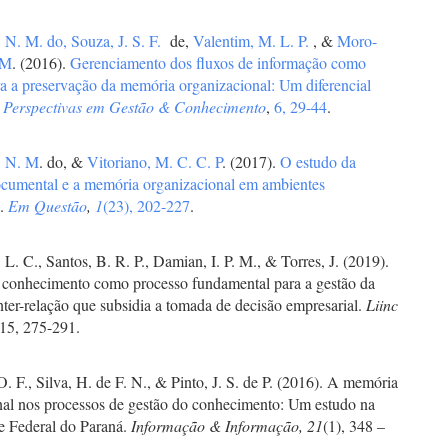
, N. M. do,
Souza, J. S. F.
de,
Valentim, M. L. P.
, &
Moro-
 M
. (2016).
Gerenciamento dos fluxos de informação como
ra a preservação da memória organizacional: Um diferencial
.
Perspectivas em Gestão & Conhecimento
,
6, 29-44
.
, N. M
. do, &
Vitoriano, M. C. C. P
. (2017).
O estudo da
cumental e a memória organizacional em ambientes
s
.
Em Questão
,
1
(23), 202-227
.
. L. C., Santos, B. R. P., Damian, I. P. M., & Torres, J. (2019).
 conhecimento como processo fundamental para a gestão da
nter-relação que subsidia a tomada de decisão empresarial.
Liinc
 15, 275-291.
O. F., Silva, H. de F. N., & Pinto, J. S. de P. (2016). A memória
nal nos processos de gestão do conhecimento: Um estudo na
e Federal do Paraná.
Informação & Informação, 21
(1), 348 –