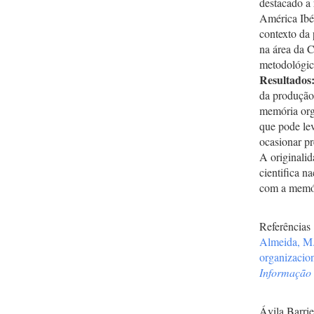
destacado a 
América Ibé
contexto da 
na área da C
metodológica
Resultados
da produção 
memória org
que pode lev
ocasionar pr
A originalid
cientifica n
com a memór
Referências
Almeida, M.
organizacio
Informação 
Ávila Barrie