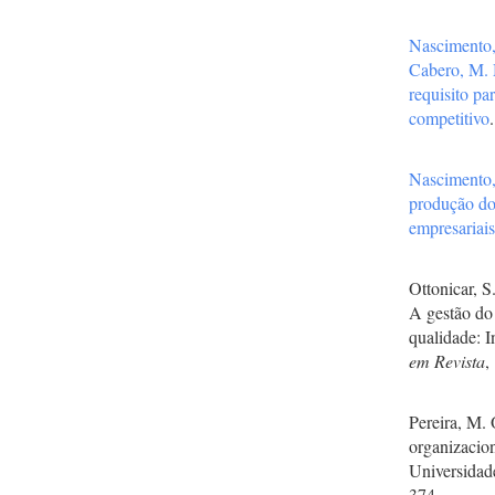
Nascimento
Cabero, M.
requisito pa
competitivo
Nascimento
produção do
empresariai
Ottonicar, S
A gestão do
qualidade: I
em Revista
,
Pereira, M. 
organizacio
Universidad
374.