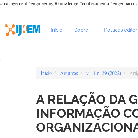
#management #engineering #knowledge #conhecimento #engenharia #
Navegação
Principal
Conteúdo
principal
Início
Sobre
Políticas editor
Barra
Lateral
Início
Arquivos
v. 11 n. 29 (2022)
Arti
A RELAÇÃO DA 
INFORMAÇÃO C
ORGANIZACION