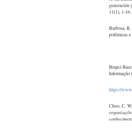
generación 
11
(1), 1-16.
Barbosa, R.
polêmicas e
Brapci Base
Informação (
https://www.
Choo, C. W.
organizaçõe
conheciment