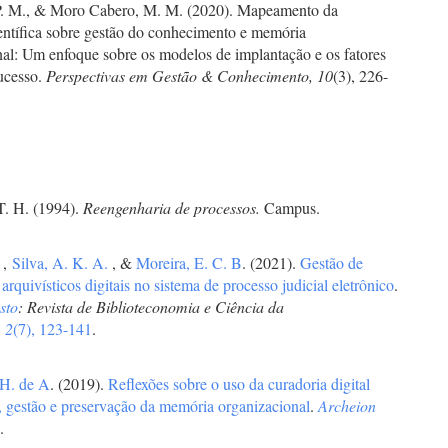
P. M., & Moro Cabero, M. M. (2020). Mapeamento da
entífica sobre gestão do conhecimento e memória
nal: Um enfoque sobre os modelos de implantação e os fatores
sucesso.
Perspectivas em Gestão & Conhecimento, 10
(3), 226-
T. H. (1994).
Reengenharia de processos.
Campus.
.
,
Silva, A. K. A.
, &
Moreira, E. C. B
. (2021).
Gestão de
rquivísticos digitais no sistema de processo judicial eletrônico
.
sto
: Revista de Biblioteconomia e Ciência da
,
2
(7), 123-141
.
 H. de A
. (2019).
Reflexões sobre o uso da curadoria digital
, gestão e preservação da memória organizacional
.
Archeion
)
.