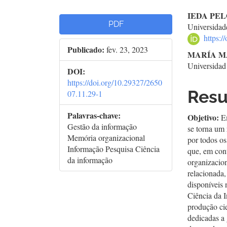
Barra
Con
IEDA PE
PDF
Universidad
lateral
do
https:
Publicado:
fev. 23, 2023
de
arti
MARÍA M
Universida
artigos
prin
DOI:
https://doi.org/10.29327/2650
Res
07.11.29-1
Palavras-chave:
Objetivo:
E
Gestão da informação
se torna um 
Memória organizacional
por todos os
Informação Pesquisa Ciência
que, em con
da informação
organizacion
relacionada,
disponíveis
Ciência da I
produção cie
dedicadas a