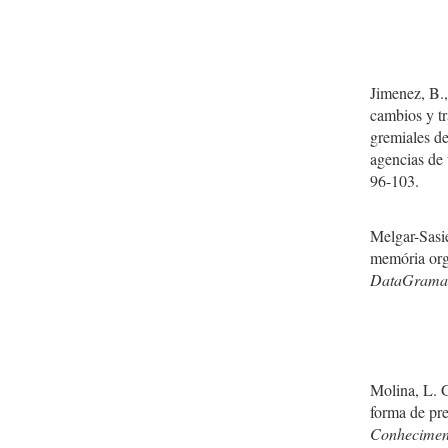
Jimenez, B.,
cambios y tr
gremiales de
agencias de 
96-103.
Melgar-Sasie
memória org
DataGramaZ
Molina, L. 
forma de pr
Conhecimen