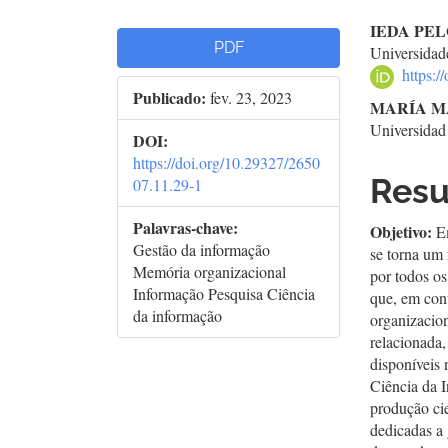
Barra
Con
IEDA PE
PDF
Universidad
lateral
do
https:
Publicado:
fev. 23, 2023
de
arti
MARÍA M
Universida
artigos
prin
DOI:
https://doi.org/10.29327/2650
Res
07.11.29-1
Palavras-chave:
Objetivo:
E
Gestão da informação
se torna um 
Memória organizacional
por todos os
Informação Pesquisa Ciência
que, em con
da informação
organizacion
relacionada,
disponíveis
Ciência da I
produção cie
dedicadas a