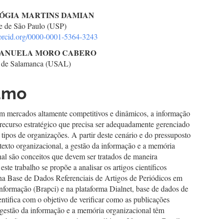
teúdo
LÓGIA MARTINS DAMIAN
e de São Paulo (USP)
//orcid.org/0000-0001-5364-3243
go
ANUELA MORO CABERO
d de Salamanca (USAL)
cipal
umo
m mercados altamente competitivos e dinâmicos, a informação
recurso estratégico que precisa ser adequadamente gerenciado
 tipos de organizações. A partir deste cenário e do pressuposto
texto organizacional, a gestão da informação e a memória
al são conceitos que devem ser tratados de maneira
 este trabalho se propõe a analisar os artigos científicos
 na Base de Dados Referenciais de Artigos de Periódicos em
nformação (Brapci) e na plataforma Dialnet, base de dados de
ntifica com o objetivo de verificar como as publicações
 gestão da informação e a memória organizacional têm