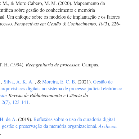
P. M., & Moro Cabero, M. M. (2020). Mapeamento da
entífica sobre gestão do conhecimento e memória
nal: Um enfoque sobre os modelos de implantação e os fatores
sucesso.
Perspectivas em Gestão & Conhecimento, 10
(3), 226-
T. H. (1994).
Reengenharia de processos.
Campus.
.
,
Silva, A. K. A.
, &
Moreira, E. C. B
. (2021).
Gestão de
rquivísticos digitais no sistema de processo judicial eletrônico
.
sto
: Revista de Biblioteconomia e Ciência da
,
2
(7), 123-141
.
 H. de A
. (2019).
Reflexões sobre o uso da curadoria digital
, gestão e preservação da memória organizacional
.
Archeion
)
.