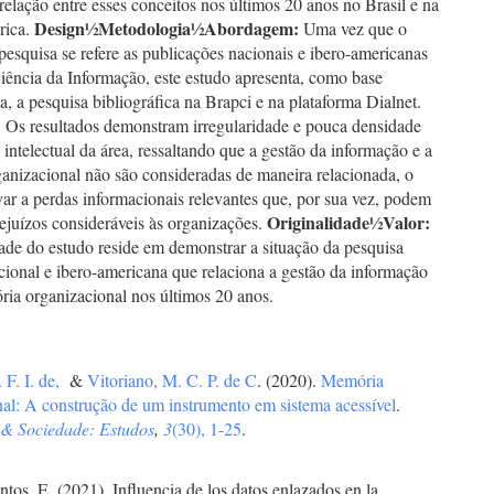
relação entre esses conceitos nos últimos 20 anos no Brasil e na
Design
½
Metodologia
½
Abordagem:
rica.
Uma vez que o
pesquisa se refere as publicações nacionais e ibero-americanas
iência da Informação, este estudo apresenta, como base
, a pesquisa bibliográfica na Brapci e na plataforma Dialnet.
:
Os resultados demonstram irregularidade e pouca densidade
intelectual da área, ressaltando que a gestão da informação e a
anizacional não são consideradas de maneira relacionada, o
ar a perdas informacionais relevantes que, por sua vez, podem
Originalidade
½
Valor:
ejuízos consideráveis às organizações.
ade do estudo reside em demonstrar a situação da pesquisa
acional e ibero-americana que relaciona a gestão da informação
ia organizacional nos últimos 20 anos.
 F. I. de,
&
Vitoriano, M. C. P. de C
. (2020).
Memória
nal: A construção de um instrumento em sistema acessível
.
& Sociedade: Estudos
,
3
(30), 1-25
.
ntos, E. (2021). Influencia de los datos enlazados en la