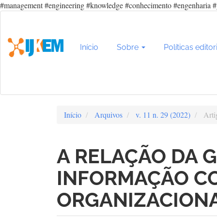
#management #engineering #knowledge #conhecimento #engenharia #
Navegação
Principal
Conteúdo
principal
Início
Sobre
Políticas editor
Barra
Lateral
Início
Arquivos
v. 11 n. 29 (2022)
Arti
A RELAÇÃO DA 
INFORMAÇÃO C
ORGANIZACION