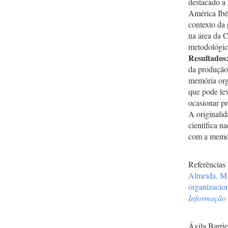
destacado a 
América Ibé
contexto da 
na área da C
metodológica
Resultados
da produção 
memória org
que pode lev
ocasionar pr
A originalid
cientifica n
com a memór
Referências
Almeida, M.
organizacio
Informação 
Ávila Barrie