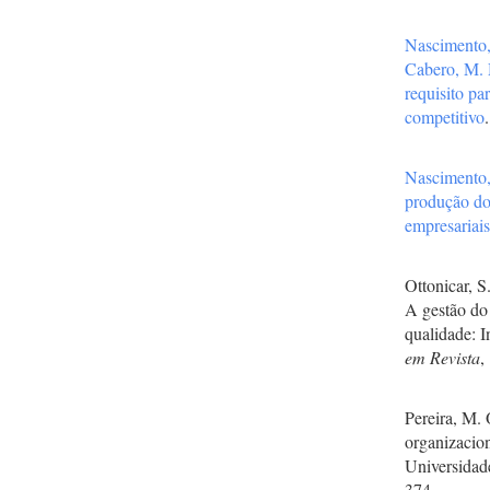
Nascimento
Cabero, M.
requisito pa
competitivo
Nascimento
produção do
empresariai
Ottonicar, S
A gestão do
qualidade: I
em Revista
,
Pereira, M. 
organizacio
Universidad
374.