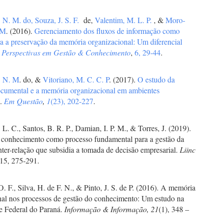
, N. M. do,
Souza, J. S. F.
de,
Valentim, M. L. P.
, &
Moro-
 M
. (2016).
Gerenciamento dos fluxos de informação como
ra a preservação da memória organizacional: Um diferencial
.
Perspectivas em Gestão & Conhecimento
,
6, 29-44
.
, N. M
. do, &
Vitoriano, M. C. C. P
. (2017).
O estudo da
cumental e a memória organizacional em ambientes
s
.
Em Questão
,
1
(23), 202-227
.
. L. C., Santos, B. R. P., Damian, I. P. M., & Torres, J. (2019).
 conhecimento como processo fundamental para a gestão da
nter-relação que subsidia a tomada de decisão empresarial.
Liinc
 15, 275-291.
O. F., Silva, H. de F. N., & Pinto, J. S. de P. (2016). A memória
nal nos processos de gestão do conhecimento: Um estudo na
e Federal do Paraná.
Informação & Informação, 21
(1), 348 –