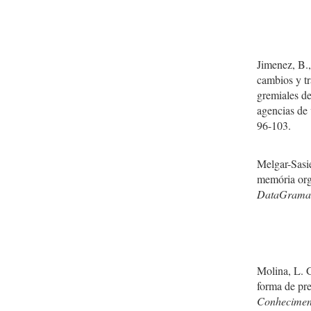
Jimenez, B.,
cambios y tr
gremiales de
agencias de 
96-103.
Melgar-Sasie
memória org
DataGramaZ
Molina, L. 
forma de pr
Conhecimen