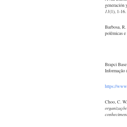
generación 
11
(1), 1-16.
Barbosa, R.
polêmicas e
Brapci Base
Informação (
https://www.
Choo, C. W.
organizaçõe
conheciment