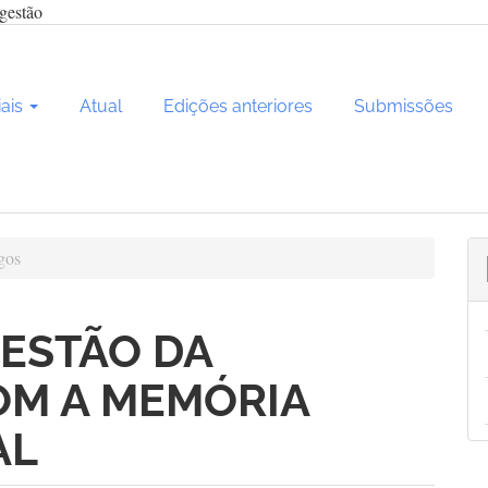
gestão
iais
Atual
Edições anteriores
Submissões
gos
GESTÃO DA
OM A MEMÓRIA
AL