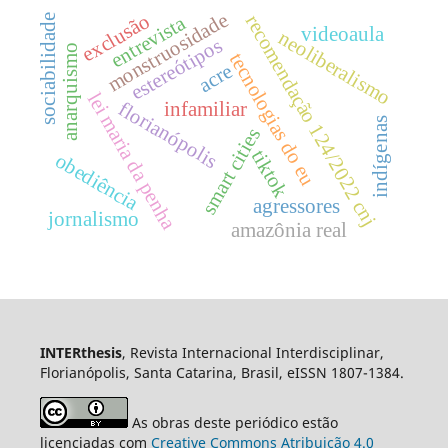
monstruosidade
exclusão
recomendação 124/2022 cnj
entrevista
sociabilidade
videoaula
neoliberalismo
estereótipos
anarquismo
tecnologias do eu
acre
lei maria da penha
florianópolis
infamiliar
indígenas
smart cities
tiktok
obediência
agressores
jornalismo
amazônia real
INTERthesis
, Revista Internacional Interdisciplinar,
Florianópolis, Santa Catarina, Brasil, eISSN 1807-1384.
As obras deste periódico estão
licenciadas com
Creative Commons Atribuição 4.0