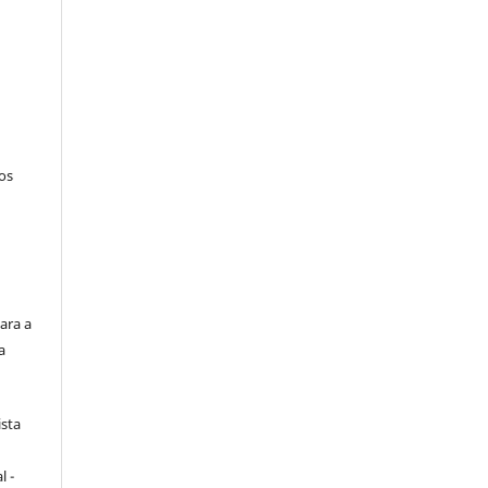
tos
ara a
a
ista
e
l -