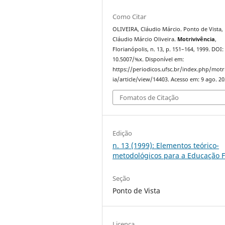
Como Citar
OLIVEIRA, Cláudio Márcio. Ponto de Vista,
Cláudio Márcio Oliveira.
Motrivivência
,
Florianópolis, n. 13, p. 151–164, 1999. DOI:
10.5007/%x. Disponível em:
https://periodicos.ufsc.br/index.php/motr
ia/article/view/14403. Acesso em: 9 ago. 20
Fomatos de Citação
Edição
n. 13 (1999): Elementos teórico-
metodológicos para a Educação F
Seção
Ponto de Vista
Licença