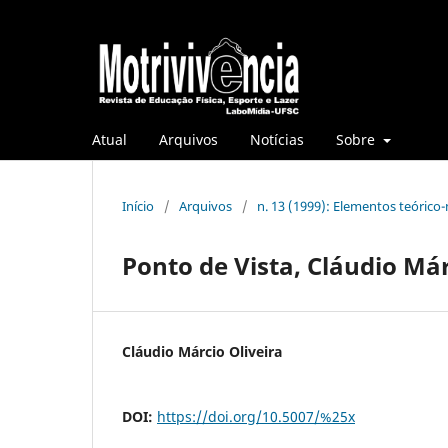
Atual
Arquivos
Notícias
Sobre
Início
/
Arquivos
/
n. 13 (1999): Elementos teórico
Ponto de Vista, Cláudio Már
Cláudio Márcio Oliveira
DOI:
https://doi.org/10.5007/%25x