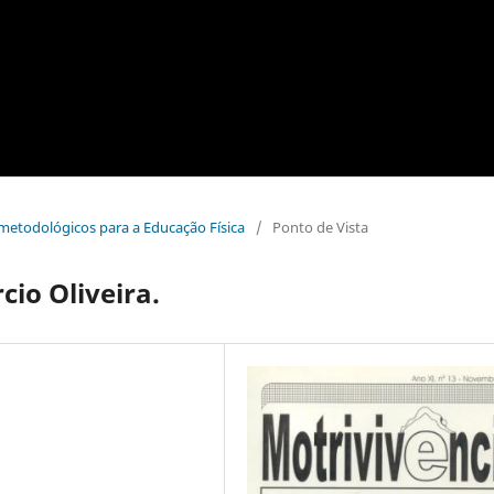
-metodológicos para a Educação Física
/
Ponto de Vista
cio Oliveira.