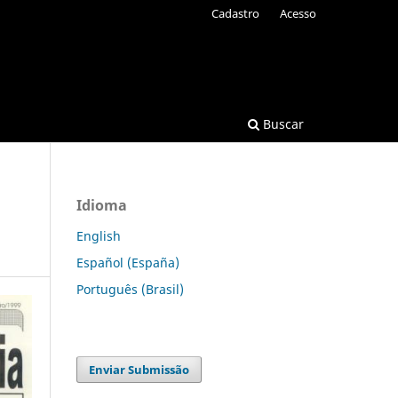
Cadastro
Acesso
Buscar
Idioma
English
Español (España)
Português (Brasil)
Enviar Submissão