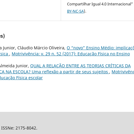
Compartilhar Igual 4.0 Internacional” 
BY-NC-SA
).
s)
 Junior, Cláudio Márcio Oliveira,
O “novo” Ensino Médio: implicaç
ísica
,
Motrivivência: v. 29 n. 52 (2017): Educação Física no Ensino
Almeida Junior,
QUAL A RELAÇÃO ENTRE AS TEORIAS CRÍTICAS DA
 NA ESCOLA? Uma reflexão a partir de seus sujeitos
,
Motrivivênc
ucação Física escolar
l, ISSNe: 2175-8042.