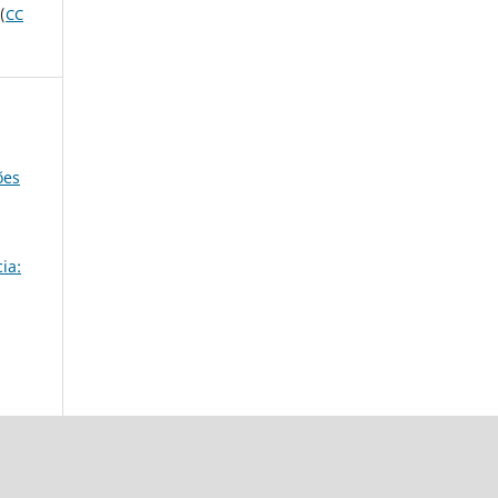
(
CC
ões
ia: