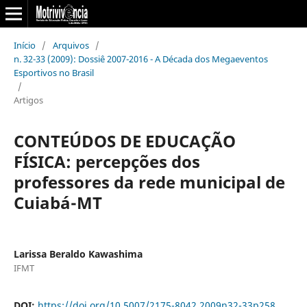
Início
/
Arquivos
/
n. 32-33 (2009): Dossiê 2007-2016 - A Década dos Megaeventos
Esportivos no Brasil
/
Artigos
CONTEÚDOS DE EDUCAÇÃO
FÍSICA: percepções dos
professores da rede municipal de
Cuiabá-MT
Larissa Beraldo Kawashima
IFMT
DOI:
https://doi.org/10.5007/2175-8042.2009n32-33p258