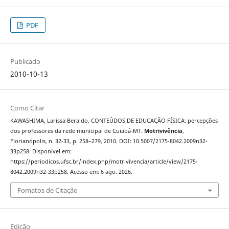
PDF
Publicado
2010-10-13
Como Citar
KAWASHIMA, Larissa Beraldo. CONTEÚDOS DE EDUCAÇÃO FÍSICA: percepções
dos professores da rede municipal de Cuiabá-MT.
Motrivivência
,
Florianópolis, n. 32-33, p. 258–279, 2010. DOI: 10.5007/2175-8042.2009n32-
33p258. Disponível em:
https://periodicos.ufsc.br/index.php/motrivivencia/article/view/2175-
8042.2009n32-33p258. Acesso em: 6 ago. 2026.
Fomatos de Citação
Edição