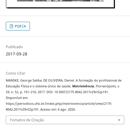
PDF/A
Publicado
2017-09-28
Como Citar
MANSKE, George Saliba; DE OLIVEIRA, Daniel. A formação do profissional de
Educação Física e o sistema único de saúde.
Motrivivência
, Florianópolis, v.
29, n. 52, p. 191–210, 2017. DOI: 10.5007/2175-8042.2017v29n52p191.
Disponível em:
https://periodicos.ufsc.br/index.php/motrivivencia/article/view/2175-
8042.2017v29n52p191. Acesso em: 6 ago. 2026.
Fomatos de Citação