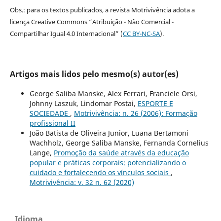
Obs.: para os textos publicados, a revista Motrivivência adota a
licença Creative Commons “Atribuição - Não Comercial -
Compartilhar Igual 4.0 Internacional” (
CC BY-NC-SA
).
Artigos mais lidos pelo mesmo(s) autor(es)
George Saliba Manske, Alex Ferrari, Franciele Orsi,
Johnny Laszuk, Lindomar Postai,
ESPORTE E
SOCIEDADE
,
Motrivivência: n. 26 (2006): Formação
profissional II
João Batista de Oliveira Junior, Luana Bertamoni
Wachholz, George Saliba Manske, Fernanda Cornelius
Lange,
Promoção da saúde através da educação
popular e práticas corporais: potencializando o
cuidado e fortalecendo os vínculos sociais
,
Motrivivência: v. 32 n. 62 (2020)
Idioma