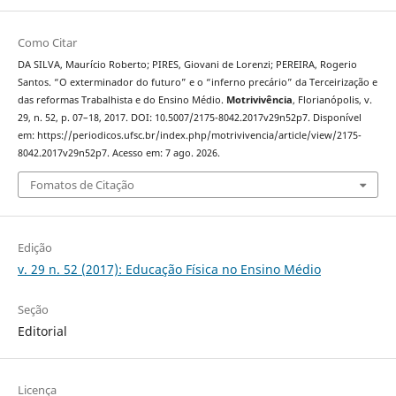
Como Citar
DA SILVA, Maurício Roberto; PIRES, Giovani de Lorenzi; PEREIRA, Rogerio
Santos. “O exterminador do futuro” e o “inferno precário” da Terceirização e
das reformas Trabalhista e do Ensino Médio.
Motrivivência
, Florianópolis, v.
29, n. 52, p. 07–18, 2017. DOI: 10.5007/2175-8042.2017v29n52p7. Disponível
em: https://periodicos.ufsc.br/index.php/motrivivencia/article/view/2175-
8042.2017v29n52p7. Acesso em: 7 ago. 2026.
Fomatos de Citação
Edição
v. 29 n. 52 (2017): Educação Física no Ensino Médio
Seção
Editorial
Licença