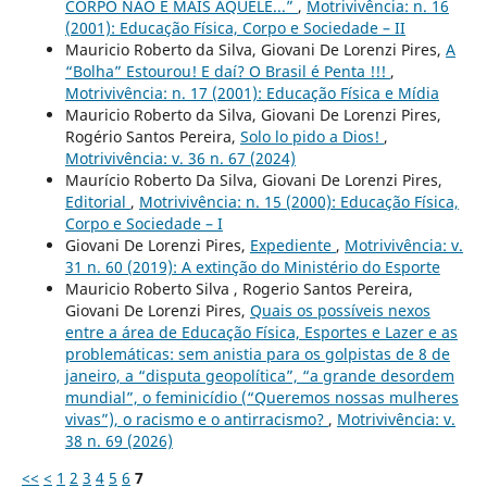
CORPO NÃO É MAIS AQUELE...”
,
Motrivivência: n. 16
(2001): Educação Física, Corpo e Sociedade – II
Mauricio Roberto da Silva, Giovani De Lorenzi Pires,
A
“Bolha” Estourou! E daí? O Brasil é Penta !!!
,
Motrivivência: n. 17 (2001): Educação Física e Mídia
Mauricio Roberto da Silva, Giovani De Lorenzi Pires,
Rogério Santos Pereira,
Solo lo pido a Dios!
,
Motrivivência: v. 36 n. 67 (2024)
Maurício Roberto Da Silva, Giovani De Lorenzi Pires,
Editorial
,
Motrivivência: n. 15 (2000): Educação Física,
Corpo e Sociedade – I
Giovani De Lorenzi Pires,
Expediente
,
Motrivivência: v.
31 n. 60 (2019): A extinção do Ministério do Esporte
Mauricio Roberto Silva , Rogerio Santos Pereira,
Giovani De Lorenzi Pires,
Quais os possíveis nexos
entre a área de Educação Física, Esportes e Lazer e as
problemáticas: sem anistia para os golpistas de 8 de
janeiro, a “disputa geopolítica”, “a grande desordem
mundial”, o feminicídio (“Queremos nossas mulheres
vivas”), o racismo e o antirracismo?
,
Motrivivência: v.
38 n. 69 (2026)
<<
<
1
2
3
4
5
6
7