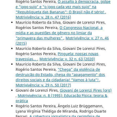
Rogério Santos Pereira,
O assalto à democracia, golpe
e “jogo sujo” e “o jogo cada vez mais sujo” na
“Republiqueta das Bananas”: O Brasil não é sério!
,
Motrivivência: v. 28 n. 47 (2016)
Maurício Roberto da Silva, Giovani de Lorenzi Pires,
Rogérios Santos Pereira,
O Congresso Nacional, a
mídia e as questões de gênero no limiar da
"primavera das mulheres"
,
Motrivivência: v. 27 n. 46
(2015)
Mauricio Roberto da Silva, Giovani De Lorenzi Pires,
Rogério Santos Pereira,
Pinguela: nossas novas
travessias...
,
Motrivivência: v. 32 n. 63 (2020)
Mauricio Roberto da Silva, Giovani De Lorenzi Pires,
Rogério Santos Pereira,
“Chega” da violência de
destruição do Estado, chega do “apagamento” dos
direitos sociais e da cidadania! “Vamos à luta”!
,
Motrivivência: v. 29 n. 50 (2017)
Giovani de Lorenzi Pires,
Giovani de Lorenzi Pires (org)
,
Motrivivência: n. 8 (1995): Educação Física: teoria &
prática
Rogério Santos Pereira, Ângelo Luiz Brüggemann,
Lyana Virgínia Thédiga de Miranda, Rodrigo Duarte
Ferrari,
A cobertura jornalística da cerimônia de