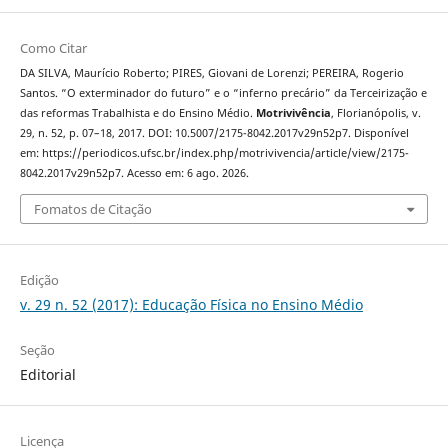
Como Citar
DA SILVA, Maurício Roberto; PIRES, Giovani de Lorenzi; PEREIRA, Rogerio
Santos. “O exterminador do futuro” e o “inferno precário” da Terceirização e
das reformas Trabalhista e do Ensino Médio.
Motrivivência
, Florianópolis, v.
29, n. 52, p. 07–18, 2017. DOI: 10.5007/2175-8042.2017v29n52p7. Disponível
em: https://periodicos.ufsc.br/index.php/motrivivencia/article/view/2175-
8042.2017v29n52p7. Acesso em: 6 ago. 2026.
Fomatos de Citação
Edição
v. 29 n. 52 (2017): Educação Física no Ensino Médio
Seção
Editorial
Licença