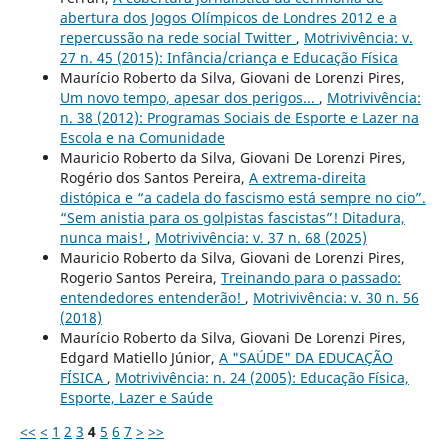
abertura dos Jogos Olímpicos de Londres 2012 e a
repercussão na rede social Twitter
,
Motrivivência: v.
27 n. 45 (2015): Infância/criança e Educação Física
Maurício Roberto da Silva, Giovani de Lorenzi Pires,
Um novo tempo, apesar dos perigos...
,
Motrivivência:
n. 38 (2012): Programas Sociais de Esporte e Lazer na
Escola e na Comunidade
Mauricio Roberto da Silva, Giovani De Lorenzi Pires,
Rogério dos Santos Pereira,
A extrema-direita
distópica e “a cadela do fascismo está sempre no cio”.
“Sem anistia para os golpistas fascistas”! Ditadura,
nunca mais!
,
Motrivivência: v. 37 n. 68 (2025)
Mauricio Roberto da Silva, Giovani de Lorenzi Pires,
Rogerio Santos Pereira,
Treinando para o passado:
entendedores entenderão!
,
Motrivivência: v. 30 n. 56
(2018)
Maurício Roberto da Silva, Giovani De Lorenzi Pires,
Edgard Matiello Júnior,
A "SAÚDE" DA EDUCAÇÃO
FÍSICA
,
Motrivivência: n. 24 (2005): Educação Física,
Esporte, Lazer e Saúde
<<
<
1
2
3
4
5
6
7
>
>>