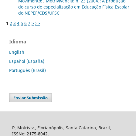
Movimento:
,
Motrivivência: n. 23 (2004): A produção
do curso de especialização em Educação Física Escolar
do NEPEF/CDS/UFSC
1
2
3
4
5
6
7
>
>>
Idioma
English
Español (España)
Português (Brasil)
Enviar Submissão
R. Motriviv., Florianópolis, Santa Catarina, Brazil,
ISSNe: 2175-8042.