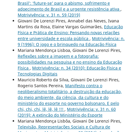
Brasil’: ‘future-se’ para o abismo, sofrimento e
adoecimento de Brasil e a urgente resistência ativa
,
Motrivivência: v. 31 n. 59 (2019)
Giovani De Lorenzi Pires, Annabel das Neves, Ivana
Martins da Rosa, Elaine Vargas Guimarães,
Educação
Física e Prática de Ensino: Pensando novas relações
entre universidade e escola pública
,
Motrivivência: n.
9 (1996): O jogo e o brinquedo na Educação Física
Mariana Mendonça Lisboa, Giovani De Lorenzi Pires,
Reflexões sobre a imagem e a fotografia:
possibilidades na pesquisa e no ensino da Educação
Física
,
Motrivivência: n. 34 (2010): Educação Física e
Tecnologias Digitais
Mauricio Roberto da Silva, Giovani De Lorenzi Pires,
Rogerio Santos Pereira,
Manifesto contra o
neoliberalismo totalitário, a destruição da educação,
do meio ambiente, da ciência, da cultura e do
ministério do esporte no governo bolsonaro. E pelo
chi, chi, chi, lê, lê, lê !!!
,
Motrivivência: v. 31 n. 60
(2019): A extinção do Ministério do Esporte
Mariana Mendonça Lisbôa, Giovani De Lorenzi Pires,
Televisão, Representações Sociais e Cultura de