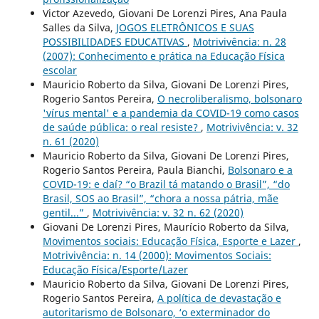
Victor Azevedo, Giovani De Lorenzi Pires, Ana Paula
Salles da Silva,
JOGOS ELETRÔNICOS E SUAS
POSSIBILIDADES EDUCATIVAS
,
Motrivivência: n. 28
(2007): Conhecimento e prática na Educação Física
escolar
Mauricio Roberto da Silva, Giovani De Lorenzi Pires,
Rogerio Santos Pereira,
O necroliberalismo, bolsonaro
'vírus mental' e a pandemia da COVID-19 como casos
de saúde pública: o real resiste?
,
Motrivivência: v. 32
n. 61 (2020)
Mauricio Roberto da Silva, Giovani De Lorenzi Pires,
Rogerio Santos Pereira, Paula Bianchi,
Bolsonaro e a
COVID-19: e daí? “o Brazil tá matando o Brasil”, “do
Brasil, SOS ao Brasil”, “chora a nossa pátria, mãe
gentil...”
,
Motrivivência: v. 32 n. 62 (2020)
Giovani De Lorenzi Pires, Maurício Roberto da Silva,
Movimentos sociais: Educação Física, Esporte e Lazer
,
Motrivivência: n. 14 (2000): Movimentos Sociais:
Educação Física/Esporte/Lazer
Mauricio Roberto da Silva, Giovani De Lorenzi Pires,
Rogerio Santos Pereira,
A política de devastação e
autoritarismo de Bolsonaro, ‘o exterminador do