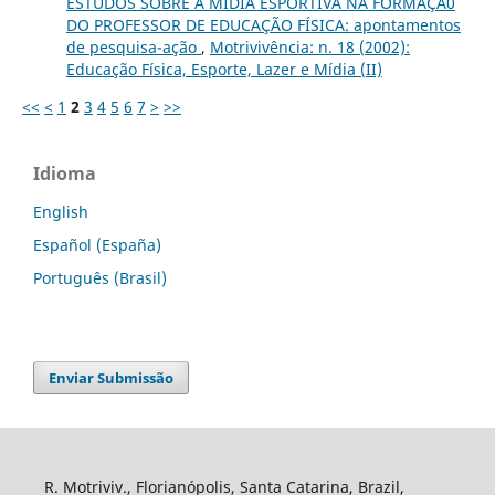
ESTUDOS SOBRE A MÍDIA ESPORTIVA NA FORMAÇÃ0
DO PROFESSOR DE EDUCAÇÃO FÍSICA: apontamentos
de pesquisa-ação
,
Motrivivência: n. 18 (2002):
Educação Física, Esporte, Lazer e Mídia (II)
<<
<
1
2
3
4
5
6
7
>
>>
Idioma
English
Español (España)
Português (Brasil)
Enviar Submissão
R. Motriviv., Florianópolis, Santa Catarina, Brazil,