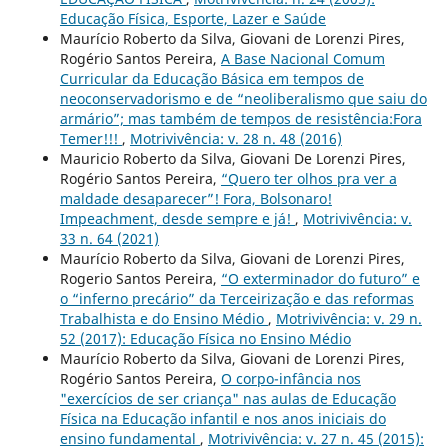
Educação Física, Esporte, Lazer e Saúde
Maurício Roberto da Silva, Giovani de Lorenzi Pires,
Rogério Santos Pereira,
A Base Nacional Comum
Curricular da Educação Básica em tempos de
neoconservadorismo e de “neoliberalismo que saiu do
armário”; mas também de tempos de resistência:Fora
Temer!!!
,
Motrivivência: v. 28 n. 48 (2016)
Mauricio Roberto da Silva, Giovani De Lorenzi Pires,
Rogério Santos Pereira,
“Quero ter olhos pra ver a
maldade desaparecer”! Fora, Bolsonaro!
Impeachment, desde sempre e já!
,
Motrivivência: v.
33 n. 64 (2021)
Maurício Roberto da Silva, Giovani de Lorenzi Pires,
Rogerio Santos Pereira,
“O exterminador do futuro” e
o “inferno precário” da Terceirização e das reformas
Trabalhista e do Ensino Médio
,
Motrivivência: v. 29 n.
52 (2017): Educação Física no Ensino Médio
Maurício Roberto da Silva, Giovani de Lorenzi Pires,
Rogério Santos Pereira,
O corpo-infância nos
"exercícios de ser criança" nas aulas de Educação
Física na Educação infantil e nos anos iniciais do
ensino fundamental
,
Motrivivência: v. 27 n. 45 (2015):