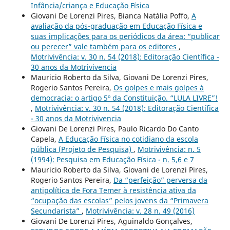
Infância/criança e Educação Física
Giovani De Lorenzi Pires, Bianca Natália Poffo,
A
avaliação da pós-graduação em Educação Física e
suas implicações para os periódicos da área: “publicar
ou perecer” vale também para os editores
,
Motrivivência: v. 30 n. 54 (2018): Editoração Científica -
30 anos da Motrivivencia
Mauricio Roberto da Silva, Giovani De Lorenzi Pires,
Rogerio Santos Pereira,
Os golpes e mais golpes à
democracia: o artigo 5º da Constituição. “LULA LIVRE”!
,
Motrivivência: v. 30 n. 54 (2018): Editoração Científica
- 30 anos da Motrivivencia
Giovani De Lorenzi Pires, Paulo Ricardo Do Canto
Capela,
A Educação Física no cotidiano da escola
pública (Projeto de Pesquisa)
,
Motrivivência: n. 5
(1994): Pesquisa em Educação Física - n. 5,6 e 7
Mauricio Roberto da Silva, Giovani de Lorenzi Pires,
Rogerio Santos Pereira,
Da “perfeição” perversa da
antipolítica de Fora Temer à resistência ativa da
“ocupação das escolas” pelos jovens da “Primavera
Secundarista”
,
Motrivivência: v. 28 n. 49 (2016)
Giovani De Lorenzi Pires, Aguinaldo Gonçalves,