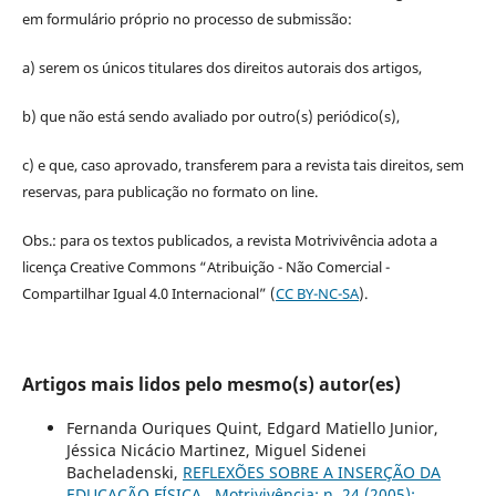
em formulário próprio no processo de submissão:
a) serem os únicos titulares dos direitos autorais dos artigos,
b) que não está sendo avaliado por outro(s) periódico(s),
c) e que, caso aprovado, transferem para a revista tais direitos, sem
reservas, para publicação no formato on line.
Obs.: para os textos publicados, a revista Motrivivência adota a
licença Creative Commons “Atribuição - Não Comercial -
Compartilhar Igual 4.0 Internacional” (
CC BY-NC-SA
).
Artigos mais lidos pelo mesmo(s) autor(es)
Fernanda Ouriques Quint, Edgard Matiello Junior,
Jéssica Nicácio Martinez, Miguel Sidenei
Bacheladenski,
REFLEXÕES SOBRE A INSERÇÃO DA
EDUCAÇÃO FÍSICA
,
Motrivivência: n. 24 (2005):