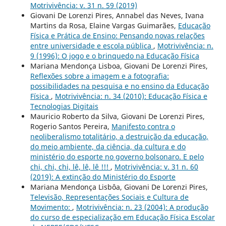
Motrivivência: v. 31 n. 59 (2019)
Giovani De Lorenzi Pires, Annabel das Neves, Ivana
Martins da Rosa, Elaine Vargas Guimarães,
Educação
Física e Prática de Ensino: Pensando novas relações
entre universidade e escola pública
,
Motrivivência: n.
9 (1996): O jogo e o brinquedo na Educação Física
Mariana Mendonça Lisboa, Giovani De Lorenzi Pires,
Reflexões sobre a imagem e a fotografia:
possibilidades na pesquisa e no ensino da Educação
Física
,
Motrivivência: n. 34 (2010): Educação Física e
Tecnologias Digitais
Mauricio Roberto da Silva, Giovani De Lorenzi Pires,
Rogerio Santos Pereira,
Manifesto contra o
neoliberalismo totalitário, a destruição da educação,
do meio ambiente, da ciência, da cultura e do
ministério do esporte no governo bolsonaro. E pelo
chi, chi, chi, lê, lê, lê !!!
,
Motrivivência: v. 31 n. 60
(2019): A extinção do Ministério do Esporte
Mariana Mendonça Lisbôa, Giovani De Lorenzi Pires,
Televisão, Representações Sociais e Cultura de
Movimento:
,
Motrivivência: n. 23 (2004): A produção
do curso de especialização em Educação Física Escolar