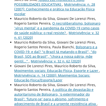
POSSIBILIDADES EDUCATIVAS
,
Motrivivência: n. 28
(2007): Conhecimento e prática na Educação Física
escolar
Mauricio Roberto da Silva, Giovani De Lorenzi Pires,
Rogerio Santos Pereira,
O necroliberalismo, bolsonaro
'vírus mental' e a pandemia da COVID-19 como casos
de saúde pública: o real resiste?
,
Motrivivência: v. 32
n. 61 (2020)
Mauricio Roberto da Silva, Giovani De Lorenzi Pires,
Rogerio Santos Pereira, Paula Bianchi,
Bolsonaro e a
COVID-19: e daí? “o Brazil tá matando o Brasil”, “do
Brasil, SOS ao Brasil”, “chora a nossa pátria, mãe
gentil...”
,
Motrivivência: v. 32 n. 62 (2020)
Giovani De Lorenzi Pires, Maurício Roberto da Silva,
Movimentos sociais: Educação Física, Esporte e Lazer
,
Motrivivência: n. 14 (2000): Movimentos Sociais:
Educação Física/Esporte/Lazer
Mauricio Roberto da Silva, Giovani De Lorenzi Pires,
Rogerio Santos Pereira,
A política de devastação e
autoritarismo de Bolsonaro, ‘o exterminador do
Brasil’: ‘future-se’ para o abismo, sofrimento e
adoecimento de Brasil e a urgente resistência ativa
,