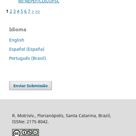
do NEPEF/CDS/UFSC
1
2
3
4
5
6
7
>
>>
Idioma
English
Español (España)
Português (Brasil)
Enviar Submissão
R. Motriviv., Florianópolis, Santa Catarina, Brazil,
ISSNe: 2175-8042.