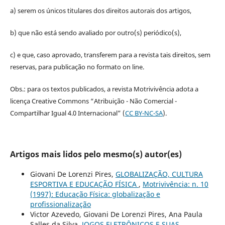
a) serem os únicos titulares dos direitos autorais dos artigos,
b) que não está sendo avaliado por outro(s) periódico(s),
c) e que, caso aprovado, transferem para a revista tais direitos, sem
reservas, para publicação no formato on line.
Obs.: para os textos publicados, a revista Motrivivência adota a
licença Creative Commons “Atribuição - Não Comercial -
Compartilhar Igual 4.0 Internacional” (
CC BY-NC-SA
).
Artigos mais lidos pelo mesmo(s) autor(es)
Giovani De Lorenzi Pires,
GLOBALIZAÇÃO, CULTURA
ESPORTIVA E EDUCAÇÃO FÍSICA
,
Motrivivência: n. 10
(1997): Educação Física: globalização e
profissionalização
Victor Azevedo, Giovani De Lorenzi Pires, Ana Paula
Salles da Silva,
JOGOS ELETRÔNICOS E SUAS