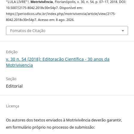
“LULA LIVRE”!.
Motrivivência
, Florianópolis, v. 30, n. 54, p. 07–17, 2018. DOI:
10.5007/2175-8042.2018v30n54p7. Disponível em:
https://periodicos.ufsc.br/index.php/motrivivencia/article/view/2175-
8042.2018v30n54p7. Acesso em: 8 ago. 2026.
Fomatos de Citação
Edição
v. 30 n. 54 (2018): Editoração Científica - 30 anos da
Motrivivencia
Seção
Editorial
Licença
Os autores dos textos enviados à Motrivivência deverão garantir,
em formulário próprio no processo de submissão: