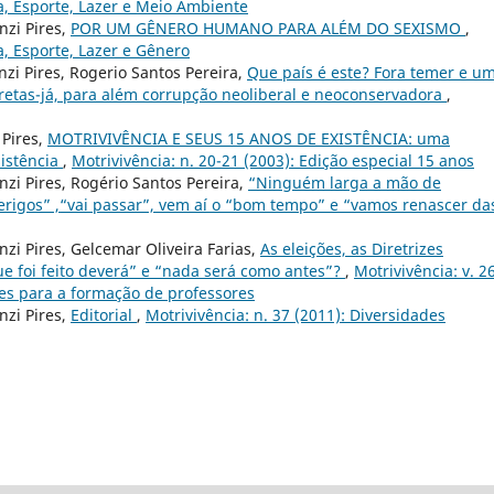
ca, Esporte, Lazer e Meio Ambiente
nzi Pires,
POR UM GÊNERO HUMANO PARA ALÉM DO SEXISMO
,
a, Esporte, Lazer e Gênero
nzi Pires, Rogerio Santos Pereira,
Que país é este? Fora temer e u
iretas-já, para além corrupção neoliberal e neoconservadora
,
 Pires,
MOTRIVIVÊNCIA E SEUS 15 ANOS DE EXISTÊNCIA: uma
sistência
,
Motrivivência: n. 20-21 (2003): Edição especial 15 anos
nzi Pires, Rogério Santos Pereira,
“Ninguém larga a mão de
rigos” ,“vai passar”, vem aí o “bom tempo” e “vamos renascer da
nzi Pires, Gelcemar Oliveira Farias,
As eleições, as Diretrizes
que foi feito deverá” e “nada será como antes”?
,
Motrivivência: v. 26
res para a formação de professores
nzi Pires,
Editorial
,
Motrivivência: n. 37 (2011): Diversidades