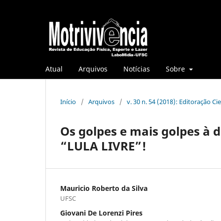
Atual
Arquivos
Notícias
Sobre
Início
/
Arquivos
/
v. 30 n. 54 (2018): Editoração Ci
Os golpes e mais golpes à d
“LULA LIVRE”!
Mauricio Roberto da Silva
UFSC
Giovani De Lorenzi Pires