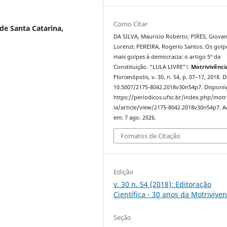
Como Citar
de Santa Catarina,
DA SILVA, Mauricio Roberto; PIRES, Giovan
Lorenzi; PEREIRA, Rogerio Santos. Os golp
mais golpes à democracia: o artigo 5º da
Constituição. “LULA LIVRE”!.
Motrivivênci
Florianópolis, v. 30, n. 54, p. 07–17, 2018. 
10.5007/2175-8042.2018v30n54p7. Disponív
https://periodicos.ufsc.br/index.php/motr
ia/article/view/2175-8042.2018v30n54p7. A
em: 7 ago. 2026.
Fomatos de Citação
Edição
v. 30 n. 54 (2018): Editoração
Científica - 30 anos da Motriviven
Seção