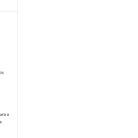
tos
ara a
a