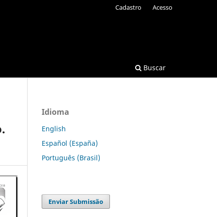
Cadastro
Acesso
Buscar
Idioma
.
English
Español (España)
Português (Brasil)
Enviar Submissão