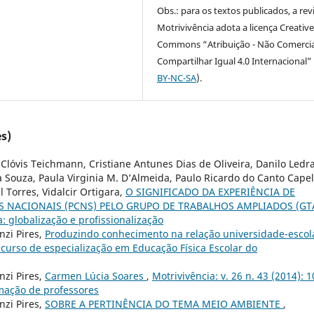
Obs.: para os textos publicados, a rev
Motrivivência adota a licença Creativ
Commons “Atribuição - Não Comercia
Compartilhar Igual 4.0 Internacional” 
BY-NC-SA
).
s)
 Clóvis Teichmann, Cristiane Antunes Dias de Oliveira, Danilo Ledra
va Souza, Paula Virginia M. D’Almeida, Paulo Ricardo do Canto Capel
 Torres, Vidalcir Ortigara,
O SIGNIFICADO DA EXPERIÊNCIA DE
 NACIONAIS (PCNS) PELO GRUPO DE TRABALHOS AMPLIADOS (GT
a: globalização e profissionalização
nzi Pires,
Produzindo conhecimento na relação universidade-esco
 curso de especialização em Educação Física Escolar do
nzi Pires,
Carmen Lúcia Soares
,
Motrivivência: v. 26 n. 43 (2014): 1
rmação de professores
nzi Pires,
SOBRE A PERTINÊNCIA DO TEMA MEIO AMBIENTE
,