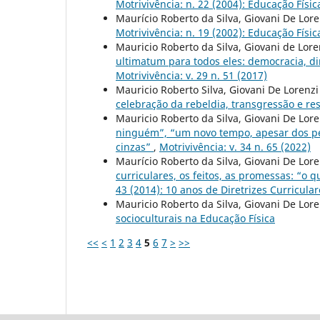
Motrivivência: n. 22 (2004): Educação Físi
Maurício Roberto da Silva, Giovani De Lore
Motrivivência: n. 19 (2002): Educação Físic
Mauricio Roberto da Silva, Giovani de Lore
ultimatum para todos eles: democracia, d
Motrivivência: v. 29 n. 51 (2017)
Mauricio Roberto Silva, Giovani De Lorenzi
celebração da rebeldia, transgressão e re
Mauricio Roberto da Silva, Giovani De Lore
ninguém”, “um novo tempo, apesar dos pe
cinzas”
,
Motrivivência: v. 34 n. 65 (2022)
Maurício Roberto da Silva, Giovani De Lore
curriculares, os feitos, as promessas: “o 
43 (2014): 10 anos de Diretrizes Curricula
Mauricio Roberto da Silva, Giovani De Lore
socioculturais na Educação Física
<<
<
1
2
3
4
5
6
7
>
>>