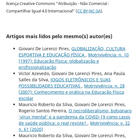
licença Creative Commons “Atribuição - Não Comercial -
Compartilhar Igual 4.0 Internacional” (
CC BY-NC-SA
).
Artigos mais lidos pelo mesmo(s) autor(es)
Giovani De Lorenzi Pires,
GLOBALIZAÇÃO, CULTURA
ESPORTIVA E EDUCAÇÃO FÍSICA
,
Motrivivência: n. 10
(1997): Educação Física: globalização e
profissionalização
Victor Azevedo, Giovani De Lorenzi Pires, Ana Paula
Salles da Silva,
JOGOS ELETRÔNICOS E SUAS
POSSIBILIDADES EDUCATIVAS
,
Motrivivência: n. 28
(2007): Conhecimento e prática na Educação Física
escolar
Mauricio Roberto da Silva, Giovani De Lorenzi Pires,
Rogerio Santos Pereira,
O necroliberalismo, bolsonaro
'vírus mental' e a pandemia da COVID-19 como casos
de saúde pública: o real resiste?
,
Motrivivência: v. 32
n. 61 (2020)
Mauricio Roberto da Silva, Giovani De Lorenzi Pires,