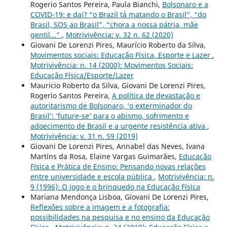
Rogerio Santos Pereira, Paula Bianchi,
Bolsonaro e a
COVID-19: e daí? “o Brazil tá matando o Brasil”, “do
Brasil, SOS ao Brasil”, “chora a nossa pátria, mãe
gentil...”
,
Motrivivência: v. 32 n. 62 (2020)
Giovani De Lorenzi Pires, Maurício Roberto da Silva,
Movimentos sociais: Educação Física, Esporte e Lazer
,
Motrivivência: n. 14 (2000): Movimentos Sociais:
Educação Física/Esporte/Lazer
Mauricio Roberto da Silva, Giovani De Lorenzi Pires,
Rogerio Santos Pereira,
A política de devastação e
autoritarismo de Bolsonaro, ‘o exterminador do
Brasil’: ‘future-se’ para o abismo, sofrimento e
adoecimento de Brasil e a urgente resistência ativa
,
Motrivivência: v. 31 n. 59 (2019)
Giovani De Lorenzi Pires, Annabel das Neves, Ivana
Martins da Rosa, Elaine Vargas Guimarães,
Educação
Física e Prática de Ensino: Pensando novas relações
entre universidade e escola pública
,
Motrivivência: n.
9 (1996): O jogo e o brinquedo na Educação Física
Mariana Mendonça Lisboa, Giovani De Lorenzi Pires,
Reflexões sobre a imagem e a fotografia:
possibilidades na pesquisa e no ensino da Educação