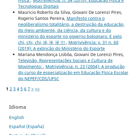
Física
,
Motrivivência: n. 34 (2010): Educação Física e
Tecnologias Digitais
Mauricio Roberto da Silva, Giovani De Lorenzi Pires,
Rogerio Santos Pereira,
Manifesto contra o
neoliberalismo totalitário, a destruição da educação,
do meio ambiente, da ciência, da cultura e do
ministério do esporte no governo bolsonaro. E pelo
chi, chi, chi, lê, lê, lê !!!
,
Motrivivência: v. 31 n. 60
(2019): A extinção do Ministério do Esporte
Mariana Mendonça Lisbôa, Giovani De Lorenzi Pires,
Televisão, Representações Sociais e Cultura de
Movimento:
,
Motrivivência: n. 23 (2004): A produção
do curso de especialização em Educação Física Escolar
do NEPEF/CDS/UFSC
1
2
3
4
5
6
7
>
>>
Idioma
English
Español (España)