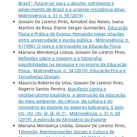
Brasil’: ‘future-se’ para o abismo, sofrimento e
adoecimento de Brasil e a urgente resistência ativa
,
Motrivivência: v. 31 n. 59 (2019)
Giovani De Lorenzi Pires, Annabel das Neves, Ivana
Martins da Rosa, Elaine Vargas Guimarães,
Educação
Física e Prática de Ensino: Pensando novas relações
entre universidade e escola pública
,
Motrivivência: n.
9 (1996): O jogo e o brinquedo na Educação Física
Mariana Mendonça Lisboa, Giovani De Lorenzi Pires,
Reflexões sobre a imagem e a fotografia:
possibilidades na pesquisa e no ensino da Educação
Física
,
Motrivivência: n. 34 (2010): Educação Física e
Tecnologias Digitais
Mauricio Roberto da Silva, Giovani De Lorenzi Pires,
Rogerio Santos Pereira,
Manifesto contra o
neoliberalismo totalitário, a destruição da educação,
do meio ambiente, da ciência, da cultura e do
ministério do esporte no governo bolsonaro. E pelo
chi, chi, chi, lê, lê, lê !!!
,
Motrivivência: v. 31 n. 60
(2019): A extinção do Ministério do Esporte
Mariana Mendonça Lisbôa, Giovani De Lorenzi Pires,
Televisão, Representações Sociais e Cultura de