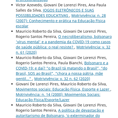
Victor Azevedo, Giovani De Lorenzi Pires, Ana Paula
Salles da Silva,
JOGOS ELETRÔNICOS E SUAS
POSSIBILIDADES EDUCATIVAS
,
Motrivivência: n. 28
(2007): Conhecimento e prática na Educação Física
escolar
Mauricio Roberto da Silva, Giovani De Lorenzi Pires,
Rogerio Santos Pereira,
O necroliberalismo, bolsonaro
'vírus mental' e a pandemia da COVID-19 como casos
de saúde pública: o real resiste?
,
Motrivivência: v. 32
n. 61 (2020)
Mauricio Roberto da Silva, Giovani De Lorenzi Pires,
Rogerio Santos Pereira, Paula Bianchi,
Bolsonaro e a
COVID-19: e daí? “o Brazil tá matando o Brasil”, “do
Brasil, SOS ao Brasil”, “chora a nossa pátria, mãe
gentil...”
,
Motrivivência: v. 32 n. 62 (2020)
Giovani De Lorenzi Pires, Maurício Roberto da Silva,
Movimentos sociais: Educação Física, Esporte e Lazer
,
Motrivivência: n. 14 (2000): Movimentos Sociais:
Educação Física/Esporte/Lazer
Mauricio Roberto da Silva, Giovani De Lorenzi Pires,
Rogerio Santos Pereira,
A política de devastação e
autoritarismo de Bolsonaro, ‘o exterminador do