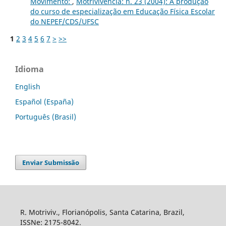
Movimento:
,
Motrivivência: n. 23 (2004): A produção
do curso de especialização em Educação Física Escolar
do NEPEF/CDS/UFSC
1
2
3
4
5
6
7
>
>>
Idioma
English
Español (España)
Português (Brasil)
Enviar Submissão
R. Motriviv., Florianópolis, Santa Catarina, Brazil,
ISSNe: 2175-8042.