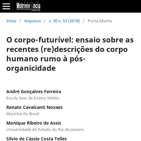
Início
/
Arquivos
/
v. 30 n. 53 (2018)
/
Porta Aberta
O corpo-futurível: ensaio sobre as
recentes (re)descrições do corpo
humano rumo à pós-
organicidade
André Gonçalves Ferreira
Escola Sesc de Ensino Médio.
Renato Cavalcanti Novaes
Marinha do Brasil
Monique Ribeiro de Assis
Universidade do Estado do Rio de Janeiro.
Silvio de Cássio Costa Telles