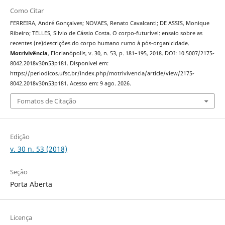
Como Citar
FERREIRA, André Gonçalves; NOVAES, Renato Cavalcanti; DE ASSIS, Monique
Ribeiro; TELLES, Silvio de Cássio Costa. O corpo-futurível: ensaio sobre as
recentes (re)descrições do corpo humano rumo à pós-organicidade.
Motrivivência
, Florianópolis, v. 30, n. 53, p. 181–195, 2018. DOI: 10.5007/2175-
8042.2018v30n53p181. Disponível em:
https://periodicos.ufsc.br/index.php/motrivivencia/article/view/2175-
8042.2018v30n53p181. Acesso em: 9 ago. 2026.
Fomatos de Citação
Edição
v. 30 n. 53 (2018)
Seção
Porta Aberta
Licença