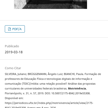
PDF/A
Publicado
2019-03-18
Como Citar
SILVEIRA, Juliano; BRÜGGEMANN, Ângelo Luiz; BIANCHI, Paula. Formação de
professores de Educação Física e tecnologias digitais de informação e
comunicação (TDIC)/mídia: uma relação possível? Análise das propostas
curriculares de universidades federais brasileiras.
Motrivivência
,
Florianópolis, v. 31, n. 57, 2019. DOI: 10.5007/2175-8042.2019e55308.
Disponível em:
https://periodicos.ufsc.br/index.php/motrivivencia/article/view/2175-
8042.2019e55308. Acesso em: 8 ago. 2026.