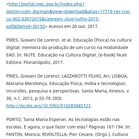
<
http://portal.mec.gov.br/index.php?
option=com_docman&view=download&alias=17719-res-cne-
cp-002-03072015&category_slug=julho-2015-
pdf&Itemid=30192
> Acesso em 20 out. 2017.
PIRES, Giovani De Lorenzi. et al. Educação (Física) na cultura
digital: memória da produção de um curso na modalidade
EAD. In: NUTE. Educação na Cultura Digital. (e-book) Nute
Editora: Florianópolis, 2017.
PIRES, Giovani De Lorenzi; LAZZAROTTI FILHO, Ari; LISBOA,
Mariana Mendonça. Educação Física, mídia e tecnologias:
incursões, pesquisa e perspectivas. Santa Maria, Kinesis, v.
30, n.1, 2012, p.55-79. DOI:
http://dx.doi.org/10.5902/010283085723
PORTO, Tania Maria Esperon. As tecnologias estão nas
escolas. E agora, o que fazer com elas? Páginas 167-194. In:
FANTIN, Monica; RIVOLTELLA, Pier Cesare. (Orgs.). Cultura