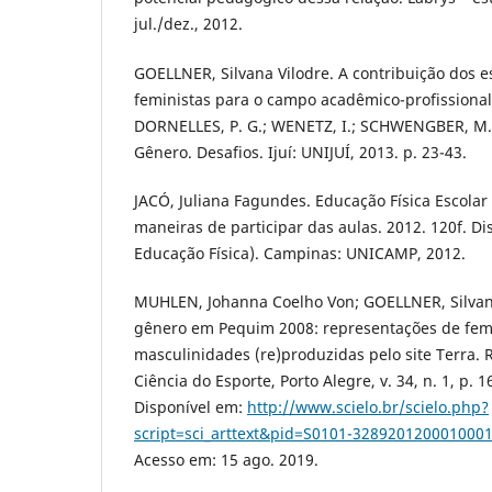
jul./dez., 2012.
GOELLNER, Silvana Vilodre. A contribuição dos 
feministas para o campo acadêmico-profissional 
DORNELLES, P. G.; WENETZ, I.; SCHWENGBER, M. S
Gênero. Desafios. Ijuí: UNIJUÍ, 2013. p. 23-43.
JACÓ, Juliana Fagundes. Educação Física Escolar
maneiras de participar das aulas. 2012. 120f. D
Educação Física). Campinas: UNICAMP, 2012.
MUHLEN, Johanna Coelho Von; GOELLNER, Silvana
gênero em Pequim 2008: representações de femi
masculinidades (re)produzidas pelo site Terra. R
Ciência do Esporte, Porto Alegre, v. 34, n. 1, p. 1
Disponível em:
http://www.scielo.br/scielo.php?
script=sci_arttext&pid=S0101-32892012000100
Acesso em: 15 ago. 2019.