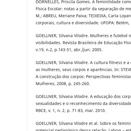
DORNELLES, Priscila Gomes. A feminilidade co
Física Escolar: notas a partir da separação de 
M.; ABREU, Meriane Paiva; TEIXEIXA, Carla Loyana
corporais, cultura e diversidade. UFOPA: Belém,
GOELLNER, Silvana Vilodre. Mulheres e futebol n
visibilidades. Revista Brasileira de Educação Físi
v.19, n.2, p.143-51, abr./jun. 2005.
GOELLNER, Silvana Vilodre. A cultura fitness e 
as mulheres, seus corpos e aparências. In: STEVE
A construção dos corpos: Perspectivas feministas
Mulheres, 2008, p. 245-260.
GOELLNER, Silvana Vilodre. A educação dos corp
sexualidades e o reconhecimento da diversidad
RBCE, v. 1, n. 2, p. 71-83, mar. 2010.
GOELLNER, Silvana Vilodre et al. Sobre os femini
potencial pedagógico dessa relação. Labrys – es