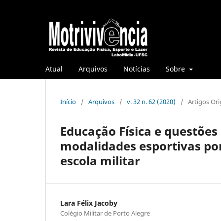
Atual
Arquivos
Notícias
Sobre
Início
/
Arquivos
/
v. 32 n. 62 (2020)
/
Artigos Ori
Educação Física e questões
modalidades esportivas po
escola militar
Lara Félix Jacoby
Colégio Militar de Porto Alegre