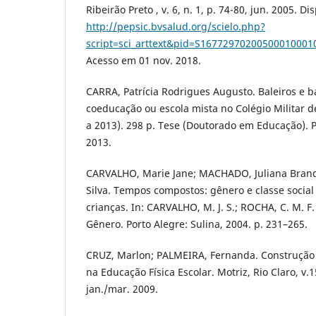
Ribeirão Preto , v. 6, n. 1, p. 74-80, jun. 2005. D
http://pepsic.bvsalud.org/scielo.php?
script=sci_arttext&pid=S1677297020050001000
Acesso em 01 nov. 2018.
CARRA, Patrícia Rodrigues Augusto. Baleiros e ba
coeducação ou escola mista no Colégio Militar d
a 2013). 298 p. Tese (Doutorado em Educação). P
2013.
CARVALHO, Marie Jane; MACHADO, Juliana Brand
Silva. Tempos compostos: gênero e classe socia
crianças. In: CARVALHO, M. J. S.; ROCHA, C. M. F.
Gênero. Porto Alegre: Sulina, 2004. p. 231–265.
CRUZ, Marlon; PALMEIRA, Fernanda. Construção
na Educação Física Escolar. Motriz, Rio Claro, v.1
jan./mar. 2009.