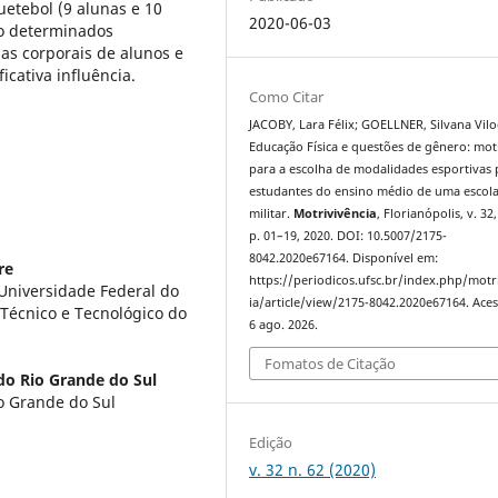
uetebol (9 alunas e 10
2020-06-03
ão determinados
ias corporais de alunos e
cativa influência.
Como Citar
JACOBY, Lara Félix; GOELLNER, Silvana Vilo
Educação Física e questões de gênero: mot
para a escolha de modalidades esportivas 
estudantes do ensino médio de uma escol
militar.
Motrivivência
, Florianópolis, v. 32,
p. 01–19, 2020. DOI: 10.5007/2175-
8042.2020e67164. Disponível em:
re
https://periodicos.ufsc.br/index.php/motr
niversidade Federal do
ia/article/view/2175-8042.2020e67164. Ace
 Técnico e Tecnológico do
6 ago. 2026.
Fomatos de Citação
do Rio Grande do Sul
io Grande do Sul
Edição
v. 32 n. 62 (2020)