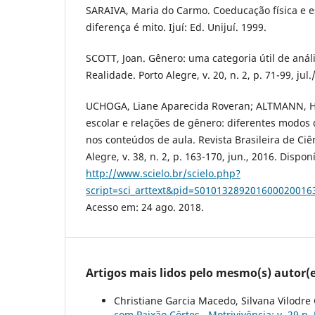
SARAIVA, Maria do Carmo. Coeducação física e 
diferença é mito. Ijuí: Ed. Unijuí. 1999.
SCOTT, Joan. Gênero: uma categoria útil de anál
Realidade. Porto Alegre, v. 20, n. 2, p. 71-99, jul.
UCHOGA, Liane Aparecida Roveran; ALTMANN, He
escolar e relações de gênero: diferentes modos d
nos conteúdos de aula. Revista Brasileira de Ciê
Alegre, v. 38, n. 2, p. 163-170, jun., 2016. Dispon
http://www.scielo.br/scielo.php?
script=sci_arttext&pid=S0101328920160002001
Acesso em: 24 ago. 2018.
Artigos mais lidos pelo mesmo(s) autor(e
Christiane Garcia Macedo, Silvana Vilodre
com Paixão Côrtes
,
Motrivivência: v. 29 n