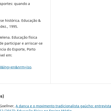
esportes: quando a
ise histórica. Educação &
/dez., 1995.
lena. Educação física
e participar e arriscar-se
ncia do Esporte, Porto
ível em:
63&lng=en&nrm=iso
.
s)
 Goellner,
A dança e o movimento tradicionalista gaúcho: entrevist
. 52 (2017): Educação Física no Ensino Médio