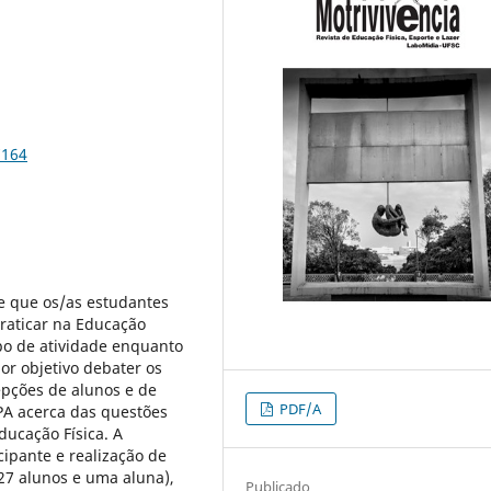
7164
te que os/as estudantes
raticar na Educação
ipo de atividade enquanto
or objetivo debater os
epções de alunos e de
PDF/A
A acerca das questões
ucação Física. A
ipante e realização de
27 alunos e uma aluna),
Publicado