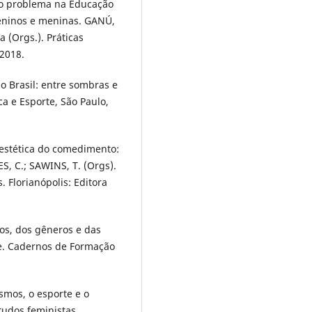
mo problema na Educação
meninos e meninas. GANÚ,
 (Orgs.). Práticas
 2018.
o Brasil: entre sombras e
ca e Esporte, São Paulo,
a estética do comedimento:
S, C.; SAWINS, T. (Orgs).
. Florianópolis: Editora
os, dos gêneros e das
e. Cadernos de Formação
smos, o esporte e o
tudos feministas,