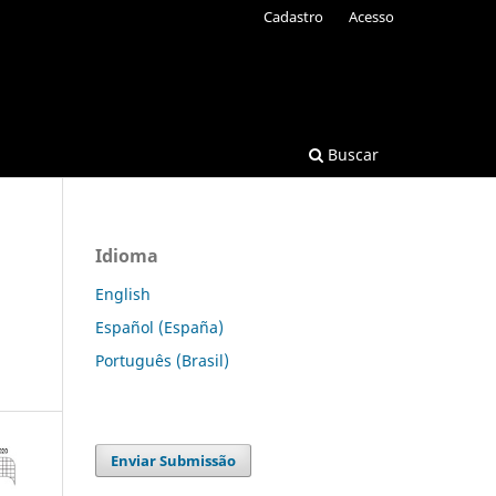
Cadastro
Acesso
Buscar
Idioma
English
Español (España)
Português (Brasil)
Enviar Submissão