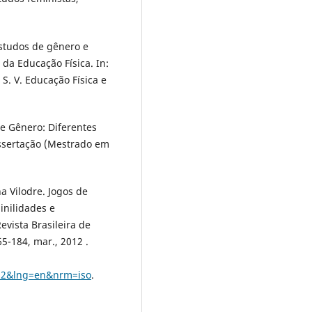
estudos de gênero e
da Educação Física. In:
. V. Educação Física e
 e Gênero: Diferentes
issertação (Mestrado em
 Vilodre. Jogos de
nilidades e
evista Brasileira de
65-184, mar., 2012 .
012&lng=en&nrm=iso
.