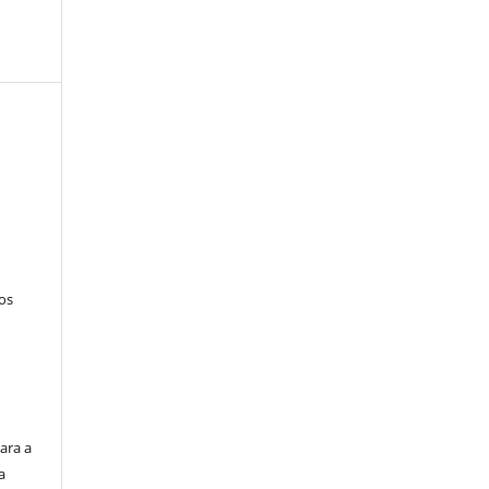
tos
ara a
a