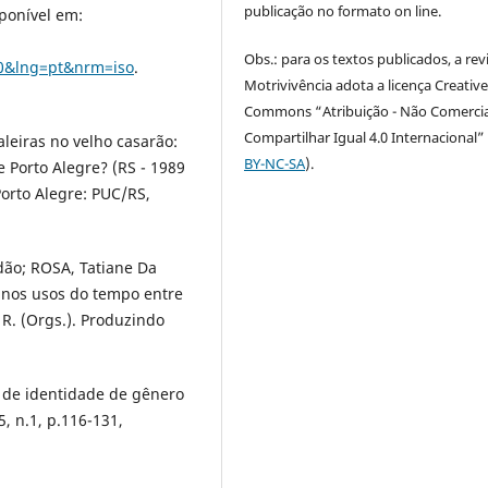
publicação no formato on line.
isponível em:
Obs.: para os textos publicados, a rev
10&lng=pt&nrm=iso
.
Motrivivência adota a licença Creativ
Commons “Atribuição - Não Comercia
Compartilhar Igual 4.0 Internacional” 
leiras no velho casarão:
BY-NC-SA
).
e Porto Alegre? (RS - 1989
orto Alegre: PUC/RS,
ão; ROSA, Tatiane Da
l nos usos do tempo entre
 R. (Orgs.). Produzindo
 de identidade de gênero
5, n.1, p.116-131,