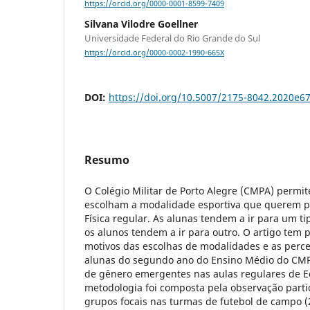
https://orcid.org/0000-0001-8599-7409
Silvana Vilodre Goellner
Universidade Federal do Rio Grande do Sul
https://orcid.org/0000-0002-1990-665X
DOI:
https://doi.org/10.5007/2175-8042.2020e6
Resumo
O Colégio Militar de Porto Alegre (CMPA) permi
escolham a modalidade esportiva que querem p
Física regular. As alunas tendem a ir para um t
os alunos tendem a ir para outro. O artigo tem p
motivos das escolhas de modalidades e as perc
alunas do segundo ano do Ensino Médio do CMP
de gênero emergentes nas aulas regulares de Ed
metodologia foi composta pela observação partic
grupos focais nas turmas de futebol de campo (