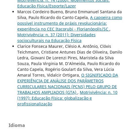
Motrivivência: n. 14 (2000): Movimentos Sociais:
Educação Física/Esporte/Lazer
Marcos Cordeiro Bueno, Bruno Emmanuel Santana da
Silva, Paulo Ricardo do Canto Capela,
A capoeira como
possível instrumento de práxis revolucionária:
experiência no CEC Itacorubi - Florianópolis/SC
,
Motrivivência: n. 37 (2011): Diversidades
socioculturais na Educação Física
Clarice Fonseca Maurer, Clésio A. Antônio, Clóvis
Teichmann, Cristiane Antunes Dias de Oliveira, Danilo
Ledra, Giovani De Lorenzi Pires, Maristela da Silva
Souza, Paula Virginia M. D’Almeida, Paulo Ricardo do
Canto Capela, Rogério Goulart da Silva, Vera Lúcia
Amaral Torres, Vidalcir Ortigara,
O SIGNIFICADO DA
EXPERIÊNCIA DE ANÁLISE DOS PARÂMETROS
CURRICULARES NACIONAIS (PCNS) PELO GRUPO DE
TRABALHOS AMPLIADOS (GTA)
,
Motrivivência: n. 10
(1997): Educação Física: globalização e
profissionalização
Idioma