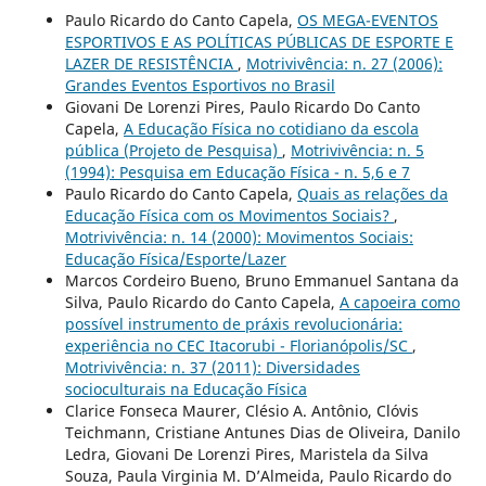
Paulo Ricardo do Canto Capela,
OS MEGA-EVENTOS
ESPORTIVOS E AS POLÍTICAS PÚBLICAS DE ESPORTE E
LAZER DE RESISTÊNCIA
,
Motrivivência: n. 27 (2006):
Grandes Eventos Esportivos no Brasil
Giovani De Lorenzi Pires, Paulo Ricardo Do Canto
Capela,
A Educação Física no cotidiano da escola
pública (Projeto de Pesquisa)
,
Motrivivência: n. 5
(1994): Pesquisa em Educação Física - n. 5,6 e 7
Paulo Ricardo do Canto Capela,
Quais as relações da
Educação Física com os Movimentos Sociais?
,
Motrivivência: n. 14 (2000): Movimentos Sociais:
Educação Física/Esporte/Lazer
Marcos Cordeiro Bueno, Bruno Emmanuel Santana da
Silva, Paulo Ricardo do Canto Capela,
A capoeira como
possível instrumento de práxis revolucionária:
experiência no CEC Itacorubi - Florianópolis/SC
,
Motrivivência: n. 37 (2011): Diversidades
socioculturais na Educação Física
Clarice Fonseca Maurer, Clésio A. Antônio, Clóvis
Teichmann, Cristiane Antunes Dias de Oliveira, Danilo
Ledra, Giovani De Lorenzi Pires, Maristela da Silva
Souza, Paula Virginia M. D’Almeida, Paulo Ricardo do