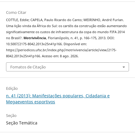
Como Citar
COTTLE, Eddie; CAPELA, Paulo Ricardo do Canto; MEIRINHO, André Furlan.
Uma lição vinda da África do Sul: os cartéis da construção estão aumentando
significativamente os custos de infraestrutura da copa do mundo FIFA 2014
no Brasil?.
Motrivivência
, Florianópolis, n. 41, p. 166–175, 2013. DOI:
10.5007/2175-8042.2013v25n41p166. Disponível em:
https://periodicos.ufsc.br/index.php/motrivivencia/article/view/2175-
8042.2013v25n41p166. Acesso em: 8 ago. 2026.
Fomatos de Citação
Edição
n. 41 (2013): Manifestações populares, Cidadania e
Megaeventos esportivos
Seção
Seção Temática