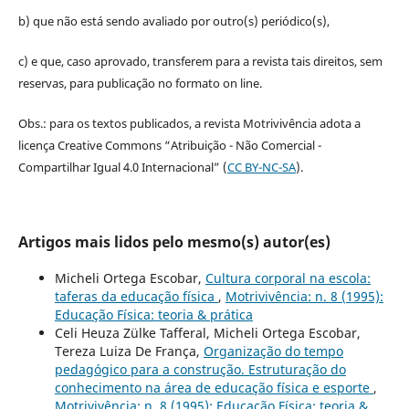
b) que não está sendo avaliado por outro(s) periódico(s),
c) e que, caso aprovado, transferem para a revista tais direitos, sem
reservas, para publicação no formato on line.
Obs.: para os textos publicados, a revista Motrivivência adota a
licença Creative Commons “Atribuição - Não Comercial -
Compartilhar Igual 4.0 Internacional” (
CC BY-NC-SA
).
Artigos mais lidos pelo mesmo(s) autor(es)
Micheli Ortega Escobar,
Cultura corporal na escola:
taferas da educação física
,
Motrivivência: n. 8 (1995):
Educação Física: teoria & prática
Celi Heuza Zülke Tafferal, Micheli Ortega Escobar,
Tereza Luiza De França,
Organização do tempo
pedagógico para a construção. Estruturação do
conhecimento na área de educação física e esporte
,
Motrivivência: n. 8 (1995): Educação Física: teoria &