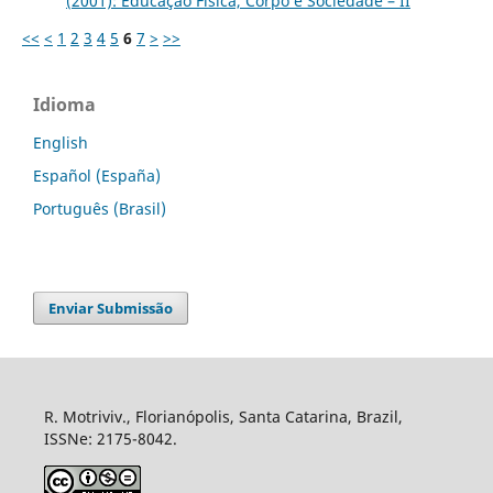
(2001): Educação Física, Corpo e Sociedade – II
<<
<
1
2
3
4
5
6
7
>
>>
Idioma
English
Español (España)
Português (Brasil)
Enviar Submissão
R. Motriviv., Florianópolis, Santa Catarina, Brazil,
ISSNe: 2175-8042.