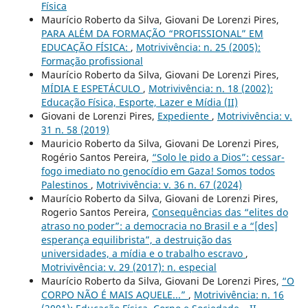
Física
Maurício Roberto da Silva, Giovani De Lorenzi Pires,
PARA ALÉM DA FORMAÇÃO “PROFISSIONAL” EM
EDUCAÇÃO FÍSICA:
,
Motrivivência: n. 25 (2005):
Formação profissional
Maurício Roberto da Silva, Giovani De Lorenzi Pires,
MÍDIA E ESPETÁCULO
,
Motrivivência: n. 18 (2002):
Educação Física, Esporte, Lazer e Mídia (II)
Giovani de Lorenzi Pires,
Expediente
,
Motrivivência: v.
31 n. 58 (2019)
Mauricio Roberto da Silva, Giovani De Lorenzi Pires,
Rogério Santos Pereira,
“Solo le pido a Dios”: cessar-
fogo imediato no genocídio em Gaza! Somos todos
Palestinos
,
Motrivivência: v. 36 n. 67 (2024)
Maurício Roberto da Silva, Giovani de Lorenzi Pires,
Rogerio Santos Pereira,
Consequências das “elites do
atraso no poder”: a democracia no Brasil e a “[des]
esperança equilibrista”, a destruição das
universidades, a mídia e o trabalho escravo
,
Motrivivência: v. 29 (2017): n. especial
Maurício Roberto da Silva, Giovani De Lorenzi Pires,
“O
CORPO NÃO É MAIS AQUELE...”
,
Motrivivência: n. 16