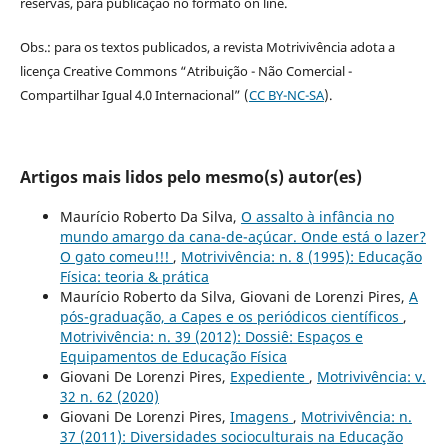
reservas, para publicação no formato on line.
Obs.: para os textos publicados, a revista Motrivivência adota a
licença Creative Commons “Atribuição - Não Comercial -
Compartilhar Igual 4.0 Internacional” (
CC BY-NC-SA
).
Artigos mais lidos pelo mesmo(s) autor(es)
Maurício Roberto Da Silva,
O assalto à infância no
mundo amargo da cana-de-açúcar. Onde está o lazer?
O gato comeu!!!
,
Motrivivência: n. 8 (1995): Educação
Física: teoria & prática
Maurício Roberto da Silva, Giovani de Lorenzi Pires,
A
pós-graduação, a Capes e os periódicos científicos
,
Motrivivência: n. 39 (2012): Dossiê: Espaços e
Equipamentos de Educação Física
Giovani De Lorenzi Pires,
Expediente
,
Motrivivência: v.
32 n. 62 (2020)
Giovani De Lorenzi Pires,
Imagens
,
Motrivivência: n.
37 (2011): Diversidades socioculturais na Educação