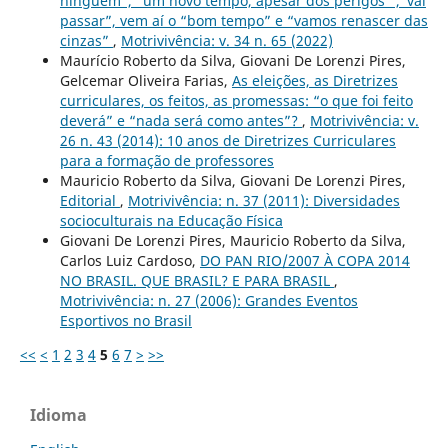
ninguém”, “um novo tempo, apesar dos perigos” ,“vai
passar”, vem aí o “bom tempo” e “vamos renascer das
cinzas”
,
Motrivivência: v. 34 n. 65 (2022)
Maurício Roberto da Silva, Giovani De Lorenzi Pires,
Gelcemar Oliveira Farias,
As eleições, as Diretrizes
curriculares, os feitos, as promessas: “o que foi feito
deverá” e “nada será como antes”?
,
Motrivivência: v.
26 n. 43 (2014): 10 anos de Diretrizes Curriculares
para a formação de professores
Mauricio Roberto da Silva, Giovani De Lorenzi Pires,
Editorial
,
Motrivivência: n. 37 (2011): Diversidades
socioculturais na Educação Física
Giovani De Lorenzi Pires, Mauricio Roberto da Silva,
Carlos Luiz Cardoso,
DO PAN RIO/2007 À COPA 2014
NO BRASIL. QUE BRASIL? E PARA BRASIL
,
Motrivivência: n. 27 (2006): Grandes Eventos
Esportivos no Brasil
<<
<
1
2
3
4
5
6
7
>
>>
Idioma