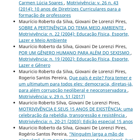
Carmen Lúcia Soares
,
Motrivivência: v. 26 n. 43
(2014): 10 anos de Diretrizes Curriculares para a
formação de professores
Maurício Roberto da Silva, Giovani De Lorenzi Pires,
SOBRE A PERTINÊNCIA DO TEMA MEIO AMBIENTE
,
Motrivivência: n. 22 (2004): Educação Física, Esporte,
Lazer e Meio Ambiente
Maurício Roberto da Silva, Giovani De Lorenzi Pires,
POR UM GÊNERO HUMANO PARA ALÉM DO SEXISMO
,
Motrivivência: n. 19 (2002): Educação Física, Esporte,
Lazer e Gênero
Mauricio Roberto da Silva, Giovani de Lorenzi Pires,
Rogerio Santos Pereira,
Que país é este? Fora temer e
um ultimatum para todos eles: democracia, diretas-já,
para além corrupção neoliberal e neoconservadora
,
Motrivivência: v. 29 n. 51 (2017)
Mauricio Roberto Silva, Giovani De Lorenzi Pires,
MOTRIVIVÊNCIA E SEUS 15 ANOS DE EXISTÊNCIA: uma
celebração da rebeldia, transgressão e resistência
,
Motrivivência: n. 20-21 (2003): Edição especial 15 anos
Mauricio Roberto da Silva, Giovani De Lorenzi Pires,
Rogério Santos Pereira,
“Ninguém larga a mão de