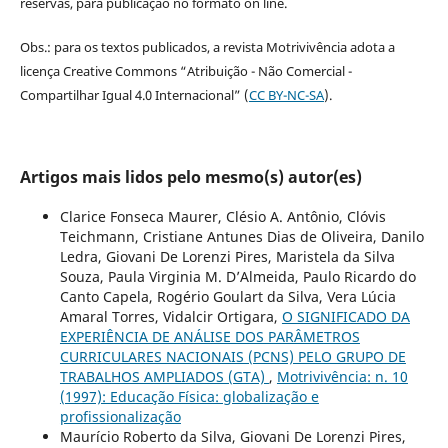
reservas, para publicação no formato on line.
Obs.: para os textos publicados, a revista Motrivivência adota a
licença Creative Commons “Atribuição - Não Comercial -
Compartilhar Igual 4.0 Internacional” (
CC BY-NC-SA
).
Artigos mais lidos pelo mesmo(s) autor(es)
Clarice Fonseca Maurer, Clésio A. Antônio, Clóvis
Teichmann, Cristiane Antunes Dias de Oliveira, Danilo
Ledra, Giovani De Lorenzi Pires, Maristela da Silva
Souza, Paula Virginia M. D’Almeida, Paulo Ricardo do
Canto Capela, Rogério Goulart da Silva, Vera Lúcia
Amaral Torres, Vidalcir Ortigara,
O SIGNIFICADO DA
EXPERIÊNCIA DE ANÁLISE DOS PARÂMETROS
CURRICULARES NACIONAIS (PCNS) PELO GRUPO DE
TRABALHOS AMPLIADOS (GTA)
,
Motrivivência: n. 10
(1997): Educação Física: globalização e
profissionalização
Maurício Roberto da Silva, Giovani De Lorenzi Pires,