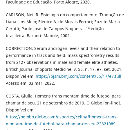
Faculdade de Educação, Porto Alegre, 2020.
CARLSON, Neil R. Fisiologia do comportamento. Tradução de
Liana Lins Melo; Elenice A. de Morais Ferrari; Suzete Maria
Cerutti; Paulo José de Campos Nogueira. 1ª edição
brasileira. Barueri: Manole, 2002.
CORRECTION: Serum androgen levels and their relation to
performance in track and field: mass spectrometry results
from 2127 observations in male and female elite athletes.
British Journal of Sports Medicine, v. 55, n. 17, e7, set. 2021.
Disponível em:
https://bjsm.bmj.com/content/55/17/e7.full
.
Acesso em: 03 mar. 2022.
COSTA, Giulia. Homens trans montam time de futebol para
chamar de seu. 21 de setembro de 2019. O Globo [on-line].
Disponível em:
https://oglobo.globo.com/esportes/celina/homens-trans-
montam-time-de-futebol-para-chamar-de-seu-23821089
.