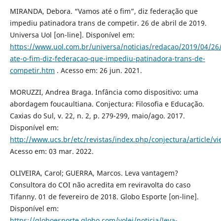
MIRANDA, Debora. “Vamos até o fim”, diz federação que
impediu patinadora trans de competir. 26 de abril de 2019.
Universa Uol [on-line]. Disponível em:
https://www.uol.com.br/universa/noticias/redacao/2019/04/26
ate-o-fim-diz-federacao-que-impediu-patinadora-trans-de-
competir.htm
. Acesso em: 26 jun. 2021.
MORUZZI, Andrea Braga. Infância como dispositivo: uma
abordagem foucaultiana. Conjectura: Filosofia e Educação.
Caxias do Sul, v. 22, n. 2, p. 279-299, maio/ago. 2017.
Disponível em:
http://www.ucs.br/etc/revistas/index.php/conjectura/article/v
Acesso em: 03 mar. 2022.
OLIVEIRA, Carol; GUERRA, Marcos. Leva vantagem?
Consultora do COI não acredita em reviravolta do caso
Tifanny. 01 de fevereiro de 2018. Globo Esporte [on-line].
Disponível em:
https://globoesporte.globo.com/volei/noticia/leva-