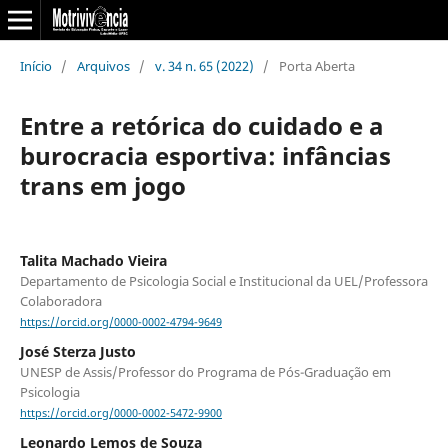
Início
/
Arquivos
/
v. 34 n. 65 (2022)
/
Porta Aberta
Entre a retórica do cuidado e a
burocracia esportiva: infâncias
trans em jogo
Talita Machado Vieira
Departamento de Psicologia Social e Institucional da UEL/Professora
Colaboradora
https://orcid.org/0000-0002-4794-9649
José Sterza Justo
UNESP de Assis/Professor do Programa de Pós-Graduação em
Psicologia
https://orcid.org/0000-0002-5472-9900
Leonardo Lemos de Souza