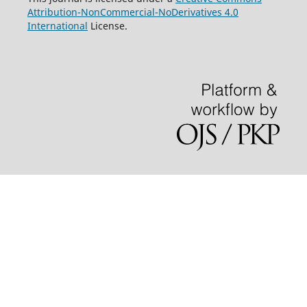
Attribution-NonCommercial-NoDerivatives 4.0
International
License.