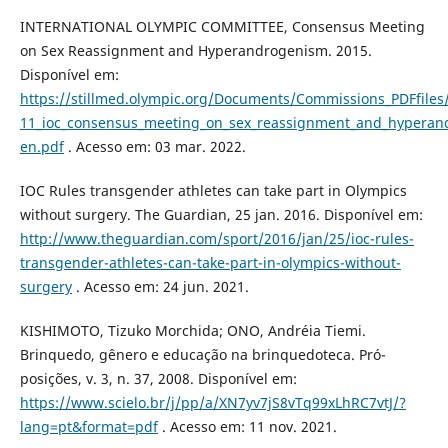
INTERNATIONAL OLYMPIC COMMITTEE, Consensus Meeting
on Sex Reassignment and Hyperandrogenism. 2015.
Disponível em:
https://stillmed.olympic.org/Documents/Commissions_PDFfile
11_ioc_consensus_meeting_on_sex_reassignment_and_hyperan
en.pdf
. Acesso em: 03 mar. 2022.
IOC Rules transgender athletes can take part in Olympics
without surgery. The Guardian, 25 jan. 2016. Disponível em:
http://www.theguardian.com/sport/2016/jan/25/ioc-rules-
transgender-athletes-can-take-part-in-olympics-without-
surgery
. Acesso em: 24 jun. 2021.
KISHIMOTO, Tizuko Morchida; ONO, Andréia Tiemi.
Brinquedo, gênero e educação na brinquedoteca. Pró-
posições, v. 3, n. 37, 2008. Disponível em:
https://www.scielo.br/j/pp/a/XN7yv7jS8vTq99xLhRC7vtJ/?
lang=pt&format=pdf
. Acesso em: 11 nov. 2021.