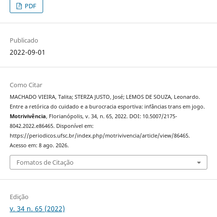
PDF
Publicado
2022-09-01
Como Citar
MACHADO VIEIRA, Talita; STERZA JUSTO, José; LEMOS DE SOUZA, Leonardo.
Entre a retórica do cuidado e a burocracia esportiva: infâncias trans em jogo.
Motrivivência
, Florianópolis, v. 34, n. 65, 2022. DOI: 10.5007/2175-
8042.2022.e86465. Disponível em:
https://periodicos.ufsc.br/index.php/motrivivencia/article/view/86465.
Acesso em: 8 ago. 2026.
Fomatos de Citação
Edição
v. 34 n. 65 (2022)