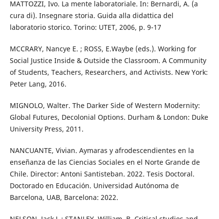
MATTOZZI, Ivo. La mente laboratoriale. In: Bernardi, A. (a
cura di). Insegnare storia. Guida alla didattica del
laboratorio storico. Torino: UTET, 2006, p. 9-17
MCCRARY, Nancye E. ; ROSS, E.Waybe (eds.). Working for
Social Justice Inside & Outside the Classroom. A Community
of Students, Teachers, Researchers, and Activists. New York:
Peter Lang, 2016.
MIGNOLO, Walter. The Darker Side of Western Modernity:
Global Futures, Decolonial Options. Durham & London: Duke
University Press, 2011.
NANCUANTE, Vivian. Aymaras y afrodescendientes en la
enseñanza de las Ciencias Sociales en el Norte Grande de
Chile. Director: Antoni Santisteban. 2022. Tesis Doctoral.
Doctorado en Educación. Universidad Autónoma de
Barcelona, UAB, Barcelona: 2022.
NELSON, Jack L.; STANLEY, William. B. Critical studies and