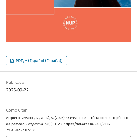
PDF/A (Español (España))
Publicado
2025-09-22
Como Citar
Argüello Nevado , D., & Plá, S. (2025). O ensino de história como uso público
do passado.
Perspectiva
,
43
(2), 1–23. https://doi.org/10.5007/2175-
795X.2025.e105138