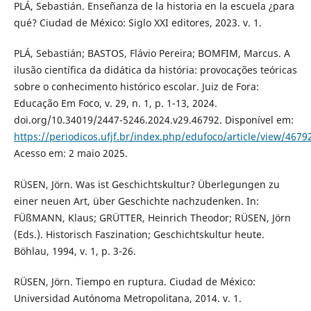
PLÁ, Sebastián. Enseñanza de la historia en la escuela ¿para
qué? Ciudad de México: Siglo XXI editores, 2023. v. 1.
PLÁ, Sebastián; BASTOS, Flávio Pereira; BOMFIM, Marcus. A
ilusão científica da didática da história: provocações teóricas
sobre o conhecimento histórico escolar. Juiz de Fora:
Educação Em Foco, v. 29, n. 1, p. 1-13, 2024.
doi.org/10.34019/2447-5246.2024.v29.46792. Disponível em:
https://periodicos.ufjf.br/index.php/edufoco/article/view/4679
Acesso em: 2 maio 2025.
RÜSEN, Jörn. Was ist Geschichtskultur? Überlegungen zu
einer neuen Art, über Geschichte nachzudenken. In:
FÜßMANN, Klaus; GRÜTTER, Heinrich Theodor; RÜSEN, Jörn
(Eds.). Historisch Faszination; Geschichtskultur heute.
Böhlau, 1994, v. 1, p. 3-26.
RÜSEN, Jörn. Tiempo en ruptura. Ciudad de México:
Universidad Autónoma Metropolitana, 2014. v. 1.