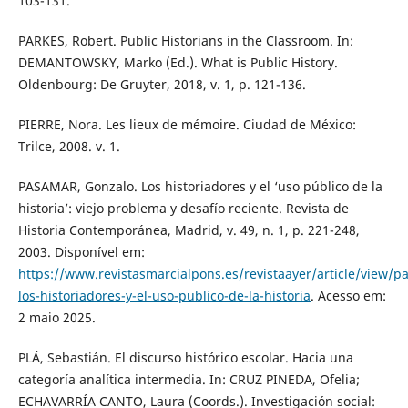
103-131.
PARKES, Robert. Public Historians in the Classroom. In:
DEMANTOWSKY, Marko (Ed.). What is Public History.
Oldenbourg: De Gruyter, 2018, v. 1, p. 121-136.
PIERRE, Nora. Les lieux de mémoire. Ciudad de México:
Trilce, 2008. v. 1.
PASAMAR, Gonzalo. Los historiadores y el ‘uso público de la
historia’: viejo problema y desafío reciente. Revista de
Historia Contemporánea, Madrid, v. 49, n. 1, p. 221-248,
2003. Disponível em:
https://www.revistasmarcialpons.es/revistaayer/article/view/p
los-historiadores-y-el-uso-publico-de-la-historia
. Acesso em:
2 maio 2025.
PLÁ, Sebastián. El discurso histórico escolar. Hacia una
categoría analítica intermedia. In: CRUZ PINEDA, Ofelia;
ECHAVARRÍA CANTO, Laura (Coords.). Investigación social: