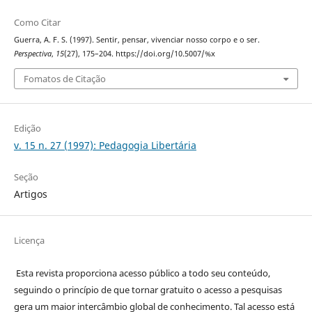
Como Citar
Guerra, A. F. S. (1997). Sentir, pensar, vivenciar nosso corpo e o ser.
Perspectiva
,
15
(27), 175–204. https://doi.org/10.5007/%x
Fomatos de Citação
Edição
v. 15 n. 27 (1997): Pedagogia Libertária
Seção
Artigos
Licença
Esta revista proporciona acesso público a todo seu conteúdo,
seguindo o princípio de que tornar gratuito o acesso a pesquisas
gera um maior intercâmbio global de conhecimento. Tal acesso está