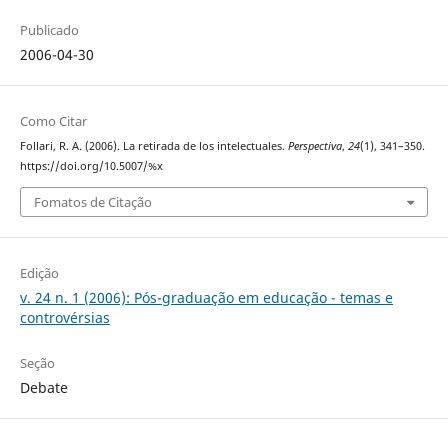
Publicado
2006-04-30
Como Citar
Follari, R. A. (2006). La retirada de los intelectuales.
Perspectiva
,
24
(1), 341–350.
https://doi.org/10.5007/%x
Fomatos de Citação
Edição
v. 24 n. 1 (2006): Pós-graduação em educação - temas e
controvérsias
Seção
Debate