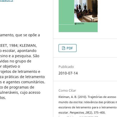
tramento, que se opõe a
REET, 1984; KLEIMAN,
PDF
to escolar, apontando
sino e a pesquisa. São
vidas no grupo de
 objetivo o
Publicado
ojetos de letramento e
2010-07-14
iza práticas de letramento
es e agentes comunitários.
nto de programas de
Como Citar
ulneráveis, cujo acesso
los.
Kleiman, A. B. (2010). Trajetórias de acesso
mundo da escrita: relevância das práticas 
escolares de letramento para o letramento
escolar.
Perspectiva
,
28
(2), 375–400.