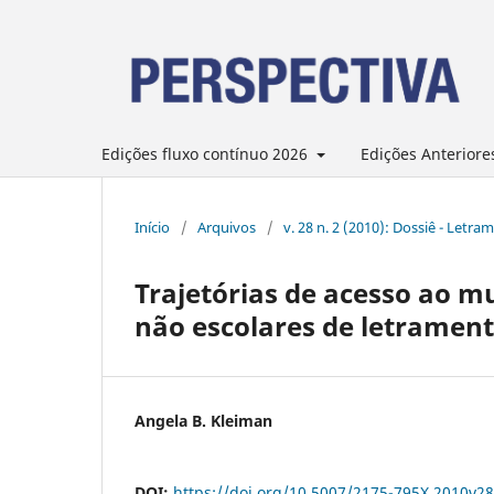
Edições fluxo contínuo 2026
Edições Anteriore
Início
/
Arquivos
/
v. 28 n. 2 (2010): Dossiê - Let
Trajetórias de acesso ao mu
não escolares de letrament
Angela B. Kleiman
DOI:
https://doi.org/10.5007/2175-795X.2010v2