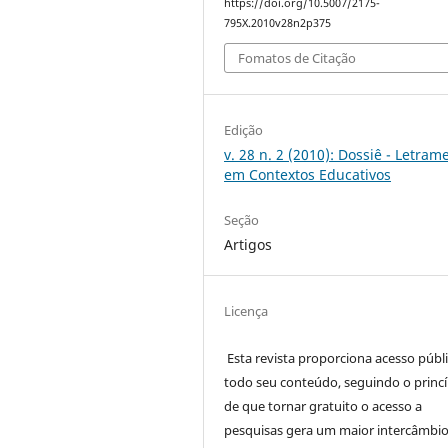
https://doi.org/10.5007/2175-
795X.2010v28n2p375
Fomatos de Citação
Edição
v. 28 n. 2 (2010): Dossiê - Letram
em Contextos Educativos
Seção
Artigos
Licença
Esta revista proporciona acesso públi
todo seu conteúdo, seguindo o princí
de que tornar gratuito o acesso a
pesquisas gera um maior intercâmbi