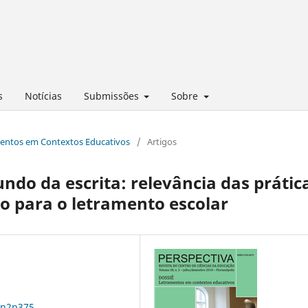
s
Notícias
Submissões
Sobre
ramentos em Contextos Educativos
/
Artigos
ndo da escrita: relevância das prátic
o para o letramento escolar
8n2p375