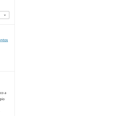
entos
co a
pio
o