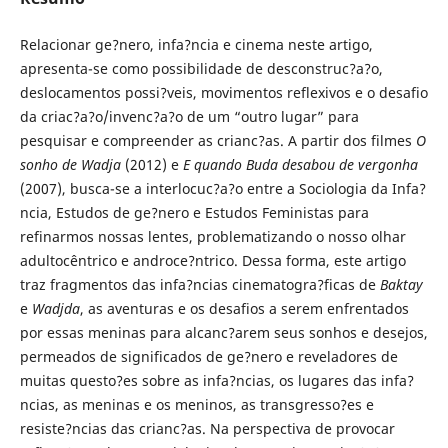
Relacionar ge?nero, infa?ncia e cinema neste artigo,
apresenta-se como possibilidade de desconstruc?a?o,
deslocamentos possi?veis, movimentos reflexivos e o desafio
da criac?a?o/invenc?a?o de um “outro lugar” para
pesquisar e compreender as crianc?as. A partir dos filmes
O
sonho de Wadja
(2012) e
E quando Buda desabou de vergonha
(2007), busca-se a interlocuc?a?o entre a Sociologia da Infa?
ncia, Estudos de ge?nero e Estudos Feministas para
refinarmos nossas lentes, problematizando o nosso olhar
adultocêntrico e androce?ntrico. Dessa forma, este artigo
traz fragmentos das infa?ncias cinematogra?ficas de
Baktay
e
Wadjda
, as aventuras e os desafios a serem enfrentados
por essas meninas para alcanc?arem seus sonhos e desejos,
permeados de significados de ge?nero e reveladores de
muitas questo?es sobre as infa?ncias, os lugares das infa?
ncias, as meninas e os meninos, as transgresso?es e
resiste?ncias das crianc?as. Na perspectiva de provocar