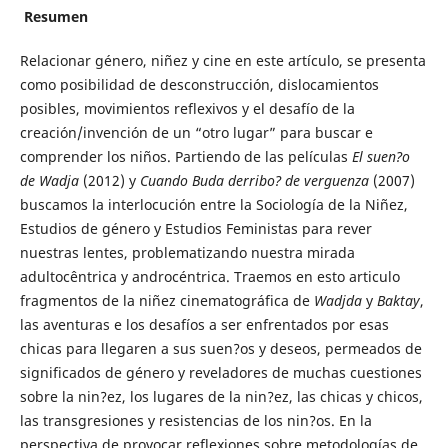
Resumen
Relacionar género, niñez y cine en este artículo, se presenta
como posibilidad de desconstrucción, dislocamientos
posibles, movimientos reflexivos y el desafío de la
creación/invención de un “otro lugar” para buscar e
comprender los niños. Partiendo de las películas
El suen?o
de Wadja
(2012) y
Cuando Buda derribo? de verguenza
(2007)
buscamos la interlocución entre la Sociología de la Niñez,
Estudios de género y Estudios Feministas para rever
nuestras lentes, problematizando nuestra mirada
adultocêntrica y androcéntrica. Traemos en esto articulo
fragmentos de la niñez cinematográfica de
Wadjda
y
Baktay
,
las aventuras e los desafíos a ser enfrentados por esas
chicas para llegaren a sus suen?os y deseos, permeados de
significados de género y reveladores de muchas cuestiones
sobre la nin?ez, los lugares de la nin?ez, las chicas y chicos,
las transgresiones y resistencias de los nin?os. En la
perspectiva de provocar reflexiones sobre metodologías de