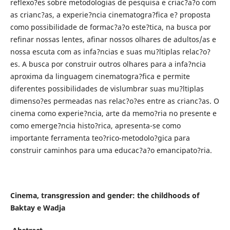
reflexo?es sobre metodologias de pesquisa e criac?a?o com
as crianc?as, a experie?ncia cinematogra?fica e? proposta
como possibilidade de formac?a?o este?tica, na busca por
refinar nossas lentes, afinar nossos olhares de adultos/as e
nossa escuta com as infa?ncias e suas mu?ltiplas relac?o?
es. A busca por construir outros olhares para a infa?ncia
aproxima da linguagem cinematogra?fica e permite
diferentes possibilidades de vislumbrar suas mu?ltiplas
dimenso?es permeadas nas relac?o?es entre as crianc?as. O
cinema como experie?ncia, arte da memo?ria no presente e
como emerge?ncia histo?rica, apresenta-se como
importante ferramenta teo?rico-metodolo?gica para
construir caminhos para uma educac?a?o emancipato?ria.
Cinema, transgression and gender: the childhoods of
Baktay e Wadja