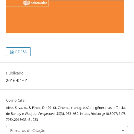
PDF/A
Publicado
2016-04-01
Como Citar
Alves Silva, A., & Finco, D. (2016). Cinema, transgressão e gênero: as infâncias
de Baktay e Wadjda.
Perspectiva
,
33
(3), 933–959. https://doi.org/10.5007/2175-
795X.2015v33n3p933
Fomatos de Citação