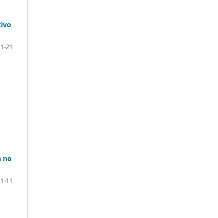
tivo
1-21
a no
1-11