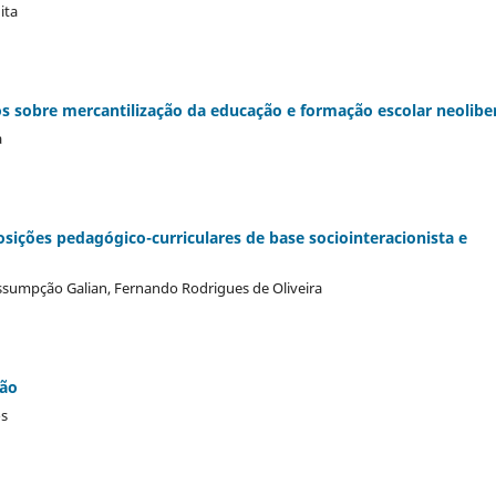
ita
 sobre mercantilização da educação e formação escolar neolibe
a
osições pedagógico-curriculares de base sociointeracionista e
Assumpção Galian, Fernando Rodrigues de Oliveira
ção
os