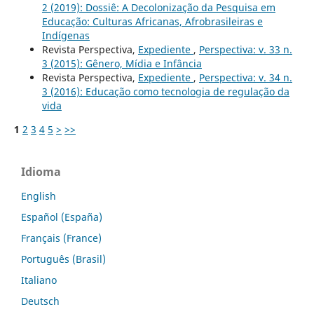
2 (2019): Dossiê: A Decolonização da Pesquisa em
Educação: Culturas Africanas, Afrobrasileiras e
Indígenas
Revista Perspectiva,
Expediente
,
Perspectiva: v. 33 n.
3 (2015): Gênero, Mídia e Infância
Revista Perspectiva,
Expediente
,
Perspectiva: v. 34 n.
3 (2016): Educação como tecnologia de regulação da
vida
1
2
3
4
5
>
>>
Idioma
English
Español (España)
Français (France)
Português (Brasil)
Italiano
Deutsch