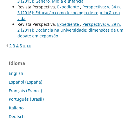
3 (2015): Gênero, Mídia e Infância
Revista Perspectiva,
Expediente
,
Perspectiva: v. 34 n.
3 (2016): Educação como tecnologia de regulação da
vida
Revista Perspectiva,
Expediente
,
Perspectiva: v. 29 n.
2 (2011): Docência na Universidade: dimensões de um
debate em expansão
1
2
3
4
5
>
>>
Idioma
English
Español (España)
Français (France)
Português (Brasil)
Italiano
Deutsch