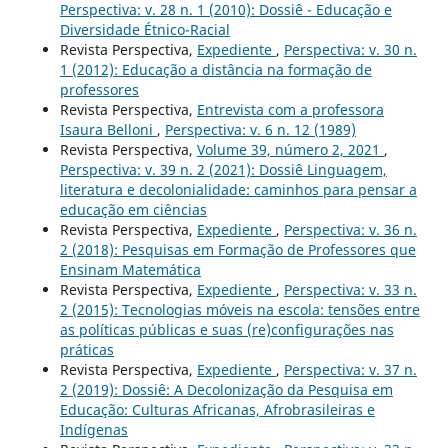
Perspectiva: v. 28 n. 1 (2010): Dossiê - Educação e
Diversidade Étnico-Racial
Revista Perspectiva,
Expediente
,
Perspectiva: v. 30 n.
1 (2012): Educação a distância na formação de
professores
Revista Perspectiva,
Entrevista com a professora
Isaura Belloni
,
Perspectiva: v. 6 n. 12 (1989)
Revista Perspectiva,
Volume 39, número 2, 2021
,
Perspectiva: v. 39 n. 2 (2021): Dossiê Linguagem,
literatura e decolonialidade: caminhos para pensar a
educação em ciências
Revista Perspectiva,
Expediente
,
Perspectiva: v. 36 n.
2 (2018): Pesquisas em Formação de Professores que
Ensinam Matemática
Revista Perspectiva,
Expediente
,
Perspectiva: v. 33 n.
2 (2015): Tecnologias móveis na escola: tensões entre
as políticas públicas e suas (re)configurações nas
práticas
Revista Perspectiva,
Expediente
,
Perspectiva: v. 37 n.
2 (2019): Dossiê: A Decolonização da Pesquisa em
Educação: Culturas Africanas, Afrobrasileiras e
Indígenas