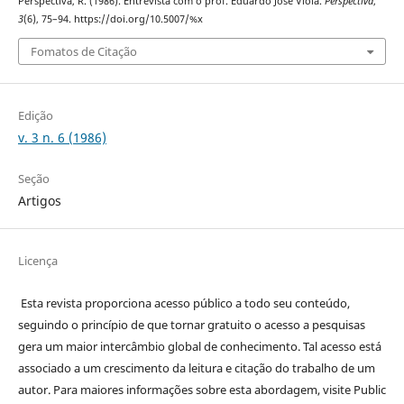
Perspectiva, R. (1986). Entrevista com o prof. Eduardo José Viola.
Perspectiva
,
3
(6), 75–94. https://doi.org/10.5007/%x
Fomatos de Citação
Edição
v. 3 n. 6 (1986)
Seção
Artigos
Licença
Esta revista proporciona acesso público a todo seu conteúdo,
seguindo o princípio de que tornar gratuito o acesso a pesquisas
gera um maior intercâmbio global de conhecimento. Tal acesso está
associado a um crescimento da leitura e citação do trabalho de um
autor. Para maiores informações sobre esta abordagem, visite Public