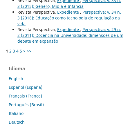
Revista Perspectiva,
Expediente
,
Perspectiva: v. 33 n.
3 (2015): Gênero, Mídia e Infância
Revista Perspectiva,
Expediente
,
Perspectiva: v. 34 n.
3 (2016): Educação como tecnologia de regulação da
vida
Revista Perspectiva,
Expediente
,
Perspectiva: v. 29 n.
2 (2011): Docência na Universidade: dimensões de um
debate em expansão
1
2
3
4
5
>
>>
Idioma
English
Español (España)
Français (France)
Português (Brasil)
Italiano
Deutsch