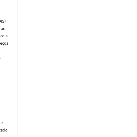
OJS)
 ao
ico a
reços
a
ar
cado