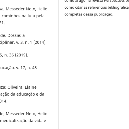
como artigo na revista Perspectiva, 
como citar as referências bibliográfica
usa; Messeder Neto, Helio
completas dessa publicação.
: caminhos na luta pela
21.
de. Dossiê: a
linar. v. 3, n. 1 (2014).
5, n. 36 (2019).
ucação. v. 17, n. 45
za; Oliveira, Elaine
lização da educação e da
014.
 de; Messeder Neto, Helio
: medicalização da vida e