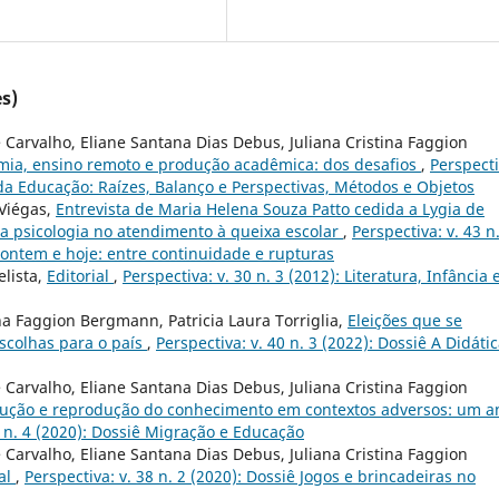
s)
 Carvalho, Eliane Santana Dias Debus, Juliana Cristina Faggion
ia, ensino remoto e produção acadêmica: dos desafios
,
Perspecti
ca da Educação: Raízes, Balanço e Perspectivas, Métodos e Objetos
 Viégas,
Entrevista de Maria Helena Souza Patto cedida a Lygia de
da psicologia no atendimento à queixa escolar
,
Perspectiva: v. 43 n
 ontem e hoje: entre continuidade e rupturas
elista,
Editorial
,
Perspectiva: v. 30 n. 3 (2012): Literatura, Infância 
na Faggion Bergmann, Patricia Laura Torriglia,
Eleições que se
scolhas para o país
,
Perspectiva: v. 40 n. 3 (2022): Dossiê A Didáti
 Carvalho, Eliane Santana Dias Debus, Juliana Cristina Faggion
ução e reprodução do conhecimento em contextos adversos: um a
8 n. 4 (2020): Dossiê Migração e Educação
 Carvalho, Eliane Santana Dias Debus, Juliana Cristina Faggion
ial
,
Perspectiva: v. 38 n. 2 (2020): Dossiê Jogos e brincadeiras no