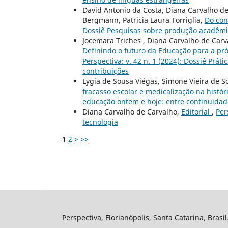
David Antonio da Costa, Diana Carvalho de
Bergmann, Patricia Laura Torriglia,
Do cont
Dossiê Pesquisas sobre produção acadêmi
Jocemara Triches , Diana Carvalho de Carva
Definindo o futuro da Educação para a p
Perspectiva: v. 42 n. 1 (2024): Dossiê Prát
contribuições
Lygia de Sousa Viégas, Simone Vieira de S
fracasso escolar e medicalização na histór
educação ontem e hoje: entre continuidad
Diana Carvalho de Carvalho,
Editorial
,
Per
tecnologia
1
2
>
>>
Perspectiva, Florianópolis, Santa Catarina, Brasi