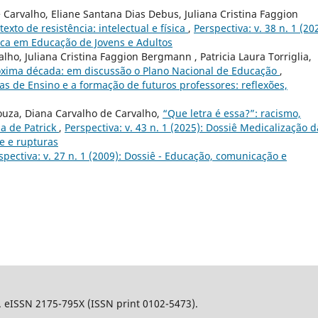
 Carvalho, Eliane Santana Dias Debus, Juliana Cristina Faggion
exto de resistência: intelectual e física
,
Perspectiva: v. 38 n. 1 (20
ca em Educação de Jovens e Adultos
lho, Juliana Cristina Faggion Bergmann , Patricia Laura Torriglia,
róxima década: em discussão o Plano Nacional de Educação
,
icas de Ensino e a formação de futuros professores: reflexões,
ouza, Diana Carvalho de Carvalho,
“Que letra é essa?”: racismo,
ia de Patrick
,
Perspectiva: v. 43 n. 1 (2025): Dossiê Medicalização d
e e rupturas
spectiva: v. 27 n. 1 (2009): Dossiê - Educação, comunicação e
l. eISSN 2175-795X (ISSN print 0102-5473).