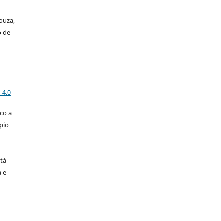
ouza,
o de
a
 4.0
co a
pio
o
stá
a e
a
e