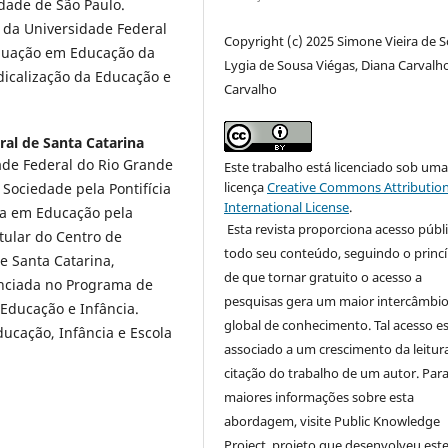
idade de São Paulo.
 da Universidade Federal
Copyright (c) 2025 Simone Vieira de S
duação em Educação da
Lygia de Sousa Viégas, Diana Carvalh
calização da Educação e
Carvalho
ral de Santa Catarina
ade Federal do Rio Grande
Este trabalho está licenciado sob um
licença
Creative Commons Attribution
 Sociedade pela Pontifícia
International License
.
ra em Educação pela
Esta revista proporciona acesso públi
tular do Centro de
todo seu conteúdo, seguindo o princí
e Santa Catarina,
de que tornar gratuito o acesso a
nciada no Programa de
pesquisas gera um maior intercâmbi
Educação e Infância.
global de conhecimento. Tal acesso e
ucação, Infância e Escola
associado a um crescimento da leitur
citação do trabalho de um autor. Par
maiores informações sobre esta
abordagem, visite Public Knowledge
Project, projeto que desenvolveu est