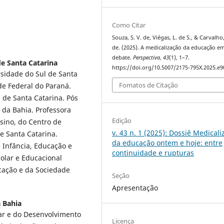
Como Citar
Souza, S. V. de, Viégas, L. de S., & Carvalho,
de. (2025). A medicalização da educação e
debate.
Perspectiva
,
43
(1), 1–7.
de Santa Catarina
https://doi.org/10.5007/2175-795X.2025.e
rsidade do Sul de Santa
Fomatos de Citação
de Federal do Paraná.
 de Santa Catarina. Pós
 da Bahia. Professora
Edição
ino, do Centro de
v. 43 n. 1 (2025): Dossiê Medical
e Santa Catarina.
da educação ontem e hoje: entre
Infância, Educação e
continuidade e rupturas
colar e Educacional
cação e da Sociedade
Seção
Apresentação
 Bahia
lar e do Desenvolvimento
Licença