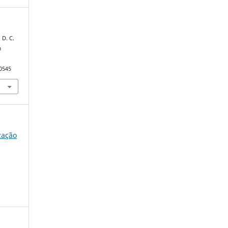
 D. C.
m
90545
ização