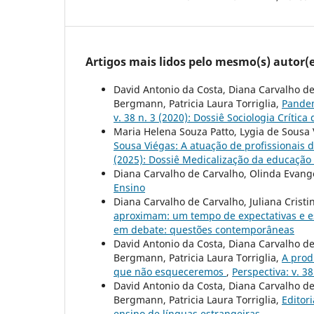
Artigos mais lidos pelo mesmo(s) autor(e
David Antonio da Costa, Diana Carvalho de
Bergmann, Patricia Laura Torriglia,
Pandem
v. 38 n. 3 (2020): Dossiê Sociologia Críti
Maria Helena Souza Patto, Lygia de Sousa
Sousa Viégas: A atuação de profissionais 
(2025): Dossiê Medicalização da educação
Diana Carvalho de Carvalho, Olinda Evang
Ensino
Diana Carvalho de Carvalho, Juliana Cristi
aproximam: um tempo de expectativas e e
em debate: questões contemporâneas
David Antonio da Costa, Diana Carvalho de
Bergmann, Patricia Laura Torriglia,
A prod
que não esqueceremos
,
Perspectiva: v. 3
David Antonio da Costa, Diana Carvalho de
Bergmann, Patricia Laura Torriglia,
Editor
ensino de línguas estrangeiras