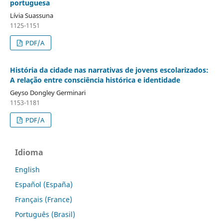
portuguesa
Lívia Suassuna
1125-1151
PDF/A
História da cidade nas narrativas de jovens escolarizados:
A relação entre consciência histórica e identidade
Geyso Dongley Germinari
1153-1181
PDF/A
Idioma
English
Español (España)
Français (France)
Português (Brasil)