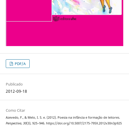
PDF/A
Publicado
2012-09-18
Como Citar
Azevedo, F., & Melo, I. S. e. (2012). Poesia na infância e formação de leitores.
Perspectiva
,
30
(3), 925–946. https://doi.org/10.5007/2175-795X.2012v30n3p925