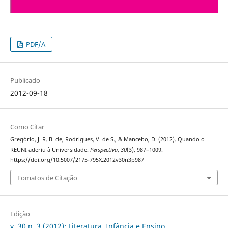
PDF/A
Publicado
2012-09-18
Como Citar
Gregório, J. R. B. de, Rodrigues, V. de S., & Mancebo, D. (2012). Quando o
REUNI aderiu à Universidade.
Perspectiva
,
30
(3), 987–1009.
https://doi.org/10.5007/2175-795X.2012v30n3p987
Fomatos de Citação
Edição
v. 30 n. 3 (2012): Literatura, Infância e Ensino