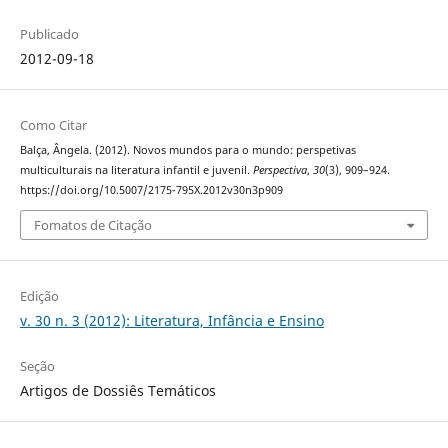
Publicado
2012-09-18
Como Citar
Balça, Ângela. (2012). Novos mundos para o mundo: perspetivas
multiculturais na literatura infantil e juvenil.
Perspectiva
,
30
(3), 909–924.
https://doi.org/10.5007/2175-795X.2012v30n3p909
Fomatos de Citação
Edição
v. 30 n. 3 (2012): Literatura, Infância e Ensino
Seção
Artigos de Dossiês Temáticos