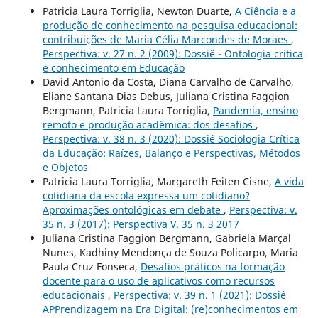
Patricia Laura Torriglia, Newton Duarte,
A Ciência e a
produção de conhecimento na pesquisa educacional:
contribuições de Maria Célia Marcondes de Moraes
,
Perspectiva: v. 27 n. 2 (2009): Dossiê - Ontologia crítica
e conhecimento em Educação
David Antonio da Costa, Diana Carvalho de Carvalho,
Eliane Santana Dias Debus, Juliana Cristina Faggion
Bergmann, Patricia Laura Torriglia,
Pandemia, ensino
remoto e produção acadêmica: dos desafios
,
Perspectiva: v. 38 n. 3 (2020): Dossiê Sociologia Crítica
da Educação: Raízes, Balanço e Perspectivas, Métodos
e Objetos
Patricia Laura Torriglia, Margareth Feiten Cisne,
A vida
cotidiana da escola expressa um cotidiano?
Aproximações ontológicas em debate
,
Perspectiva: v.
35 n. 3 (2017): Perspectiva V. 35 n. 3 2017
Juliana Cristina Faggion Bergmann, Gabriela Marçal
Nunes, Kadhiny Mendonça de Souza Policarpo, Maria
Paula Cruz Fonseca,
Desafios práticos na formação
docente para o uso de aplicativos como recursos
educacionais
,
Perspectiva: v. 39 n. 1 (2021): Dossiê
APPrendizagem na Era Digital: (re)conhecimentos em