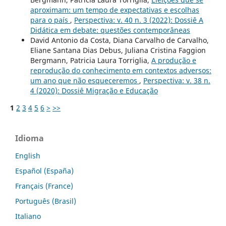
aproximam: um tempo de expectativas e escolhas
para o país
,
Perspectiva: v. 40 n. 3 (2022): Dossiê A
Didática em debate: questões contemporâneas
David Antonio da Costa, Diana Carvalho de Carvalho,
Eliane Santana Dias Debus, Juliana Cristina Faggion
Bergmann, Patricia Laura Torriglia,
A produção e
reprodução do conhecimento em contextos adversos:
um ano que não esqueceremos
,
Perspectiva: v. 38 n.
4 (2020): Dossiê Migração e Educação
1
2
3
4
5
6
>
>>
Idioma
English
Español (España)
Français (France)
Português (Brasil)
Italiano