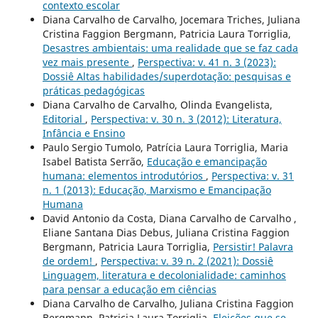
contexto escolar
Diana Carvalho de Carvalho, Jocemara Triches, Juliana
Cristina Faggion Bergmann, Patricia Laura Torriglia,
Desastres ambientais: uma realidade que se faz cada
vez mais presente
,
Perspectiva: v. 41 n. 3 (2023):
Dossiê Altas habilidades/superdotação: pesquisas e
práticas pedagógicas
Diana Carvalho de Carvalho, Olinda Evangelista,
Editorial
,
Perspectiva: v. 30 n. 3 (2012): Literatura,
Infância e Ensino
Paulo Sergio Tumolo, Patrícia Laura Torriglia, Maria
Isabel Batista Serrão,
Educação e emancipação
humana: elementos introdutórios
,
Perspectiva: v. 31
n. 1 (2013): Educação, Marxismo e Emancipação
Humana
David Antonio da Costa, Diana Carvalho de Carvalho ,
Eliane Santana Dias Debus, Juliana Cristina Faggion
Bergmann, Patricia Laura Torriglia,
Persistir! Palavra
de ordem!
,
Perspectiva: v. 39 n. 2 (2021): Dossiê
Linguagem, literatura e decolonialidade: caminhos
para pensar a educação em ciências
Diana Carvalho de Carvalho, Juliana Cristina Faggion
Bergmann, Patricia Laura Torriglia,
Eleições que se