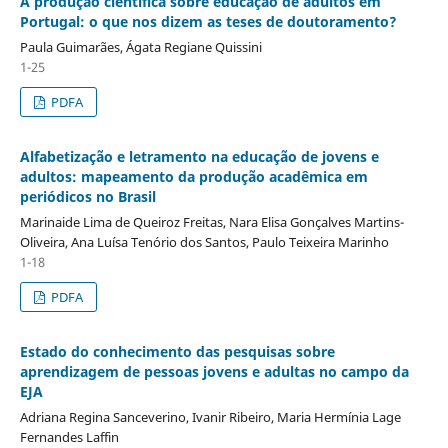
A produção científica sobre educação de adultos em
Portugal: o que nos dizem as teses de doutoramento?
Paula Guimarães, Ágata Regiane Quissini
1-25
PDFA
Alfabetização e letramento na educação de jovens e
adultos: mapeamento da produção acadêmica em
periódicos no Brasil
Marinaide Lima de Queiroz Freitas, Nara Elisa Gonçalves Martins-
Oliveira, Ana Luísa Tenório dos Santos, Paulo Teixeira Marinho
1-18
PDFA
Estado do conhecimento das pesquisas sobre
aprendizagem de pessoas jovens e adultas no campo da
EJA
Adriana Regina Sanceverino, Ivanir Ribeiro, Maria Hermínia Lage
Fernandes Laffin