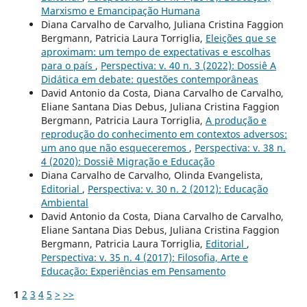
Marxismo e Emancipação Humana
Diana Carvalho de Carvalho, Juliana Cristina Faggion
Bergmann, Patricia Laura Torriglia,
Eleições que se
aproximam: um tempo de expectativas e escolhas
para o país
,
Perspectiva: v. 40 n. 3 (2022): Dossiê A
Didática em debate: questões contemporâneas
David Antonio da Costa, Diana Carvalho de Carvalho,
Eliane Santana Dias Debus, Juliana Cristina Faggion
Bergmann, Patricia Laura Torriglia,
A produção e
reprodução do conhecimento em contextos adversos:
um ano que não esqueceremos
,
Perspectiva: v. 38 n.
4 (2020): Dossiê Migração e Educação
Diana Carvalho de Carvalho, Olinda Evangelista,
Editorial
,
Perspectiva: v. 30 n. 2 (2012): Educação
Ambiental
David Antonio da Costa, Diana Carvalho de Carvalho,
Eliane Santana Dias Debus, Juliana Cristina Faggion
Bergmann, Patricia Laura Torriglia,
Editorial
,
Perspectiva: v. 35 n. 4 (2017): Filosofia, Arte e
Educação: Experiências em Pensamento
1
2
3
4
5
>
>>