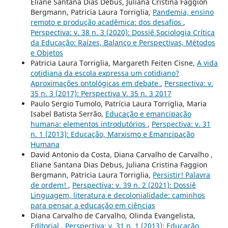
Eliane Santana Dias Debus, Juliana Cristina Faggion
Bergmann, Patricia Laura Torriglia,
Pandemia, ensino
remoto e produção acadêmica: dos desafios
,
Perspectiva: v. 38 n. 3 (2020): Dossiê Sociologia Crítica
da Educação: Raízes, Balanço e Perspectivas, Métodos
e Objetos
Patricia Laura Torriglia, Margareth Feiten Cisne,
A vida
cotidiana da escola expressa um cotidiano?
Aproximações ontológicas em debate
,
Perspectiva: v.
35 n. 3 (2017): Perspectiva V. 35 n. 3 2017
Paulo Sergio Tumolo, Patrícia Laura Torriglia, Maria
Isabel Batista Serrão,
Educação e emancipação
humana: elementos introdutórios
,
Perspectiva: v. 31
n. 1 (2013): Educação, Marxismo e Emancipação
Humana
David Antonio da Costa, Diana Carvalho de Carvalho ,
Eliane Santana Dias Debus, Juliana Cristina Faggion
Bergmann, Patricia Laura Torriglia,
Persistir! Palavra
de ordem!
,
Perspectiva: v. 39 n. 2 (2021): Dossiê
Linguagem, literatura e decolonialidade: caminhos
para pensar a educação em ciências
Diana Carvalho de Carvalho, Olinda Evangelista,
Editorial
,
Perspectiva: v. 31 n. 1 (2013): Educação,