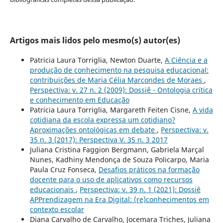
Artigos mais lidos pelo mesmo(s) autor(es)
Patricia Laura Torriglia, Newton Duarte,
A Ciência e a
produção de conhecimento na pesquisa educacional:
contribuições de Maria Célia Marcondes de Moraes
,
Perspectiva: v. 27 n. 2 (2009): Dossiê - Ontologia crítica
e conhecimento em Educação
Patricia Laura Torriglia, Margareth Feiten Cisne,
A vida
cotidiana da escola expressa um cotidiano?
Aproximações ontológicas em debate
,
Perspectiva: v.
35 n. 3 (2017): Perspectiva V. 35 n. 3 2017
Juliana Cristina Faggion Bergmann, Gabriela Marçal
Nunes, Kadhiny Mendonça de Souza Policarpo, Maria
Paula Cruz Fonseca,
Desafios práticos na formação
docente para o uso de aplicativos como recursos
educacionais
,
Perspectiva: v. 39 n. 1 (2021): Dossiê
APPrendizagem na Era Digital: (re)conhecimentos em
contexto escolar
Diana Carvalho de Carvalho, Jocemara Triches, Juliana