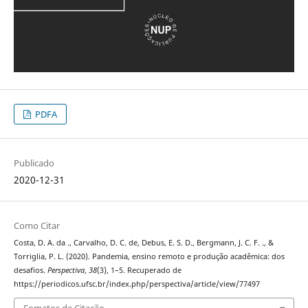
PDFA
Publicado
2020-12-31
Como Citar
Costa, D. A. da ., Carvalho, D. C. de, Debus, E. S. D., Bergmann, J. C. F. ., &
Torriglia, P. L. (2020). Pandemia, ensino remoto e produção acadêmica: dos
desafios.
Perspectiva
,
38
(3), 1–5. Recuperado de
https://periodicos.ufsc.br/index.php/perspectiva/article/view/77497