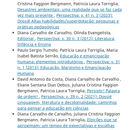
Cristina Faggion Bergmann, Patricia Laura Torriglia,
Desastres ambientais: uma realidade que se faz cada
vez mais presente
,
Perspectiva: v. 41 n. 3 (2023):
Dossiê Altas habilidades/superdotação: pesquisas e
práticas pedagógicas
Diana Carvalho de Carvalho, Olinda Evangelista,
Editorial
,
Perspectiva: v. 30 n. 3 (2012): Literatura,
Infância e Ensino
Paulo Sergio Tumolo, Patrícia Laura Torriglia, Maria
Isabel Batista Serrão,
Educação e emancipação
humana: elementos introdutórios
,
Perspectiva: v. 31
n. 1 (2013): Educação, Marxismo e Emancipação
Humana
David Antonio da Costa, Diana Carvalho de Carvalho ,
Eliane Santana Dias Debus, Juliana Cristina Faggion
Bergmann, Patricia Laura Torriglia,
Persistir! Palavra
de ordem!
,
Perspectiva: v. 39 n. 2 (2021): Dossiê
Linguagem, literatura e decolonialidade: caminhos
para pensar a educação em ciências
Diana Carvalho de Carvalho, Juliana Cristina Faggion
Bergmann, Patricia Laura Torriglia,
Eleições que se
aproximam: um tempo de expectativas e escolhas