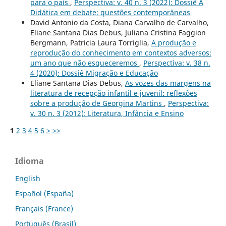
para o país
,
Perspectiva: v. 40 n. 3 (2022): Dossiê A
Didática em debate: questões contemporâneas
David Antonio da Costa, Diana Carvalho de Carvalho,
Eliane Santana Dias Debus, Juliana Cristina Faggion
Bergmann, Patricia Laura Torriglia,
A produção e
reprodução do conhecimento em contextos adversos:
um ano que não esqueceremos
,
Perspectiva: v. 38 n.
4 (2020): Dossiê Migração e Educação
Eliane Santana Dias Debus,
As vozes das margens na
literatura de recepção infantil e juvenil: reflexões
sobre a produção de Georgina Martins
,
Perspectiva:
v. 30 n. 3 (2012): Literatura, Infância e Ensino
1
2
3
4
5
6
>
>>
Idioma
English
Español (España)
Français (France)
Português (Brasil)