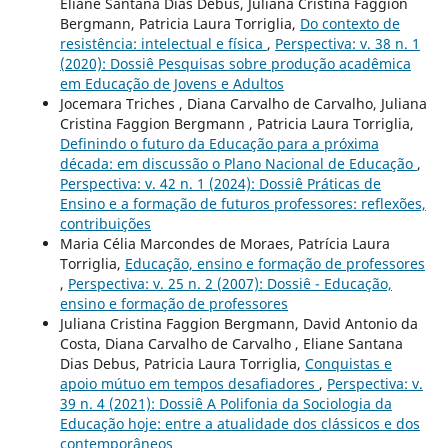
Eliane Santana Dias Debus, Juliana Cristina Faggion
Bergmann, Patricia Laura Torriglia,
Do contexto de
resistência: intelectual e física
,
Perspectiva: v. 38 n. 1
(2020): Dossiê Pesquisas sobre produção acadêmica
em Educação de Jovens e Adultos
Jocemara Triches , Diana Carvalho de Carvalho, Juliana
Cristina Faggion Bergmann , Patricia Laura Torriglia,
Definindo o futuro da Educação para a próxima
década: em discussão o Plano Nacional de Educação
,
Perspectiva: v. 42 n. 1 (2024): Dossiê Práticas de
Ensino e a formação de futuros professores: reflexões,
contribuições
Maria Célia Marcondes de Moraes, Patrícia Laura
Torriglia,
Educação, ensino e formação de professores
,
Perspectiva: v. 25 n. 2 (2007): Dossiê - Educação,
ensino e formação de professores
Juliana Cristina Faggion Bergmann, David Antonio da
Costa, Diana Carvalho de Carvalho , Eliane Santana
Dias Debus, Patricia Laura Torriglia,
Conquistas e
apoio mútuo em tempos desafiadores
,
Perspectiva: v.
39 n. 4 (2021): Dossiê A Polifonia da Sociologia da
Educação hoje: entre a atualidade dos clássicos e dos
contemporâneos