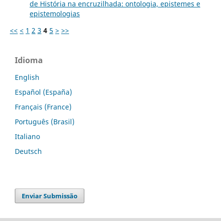
de História na encruzilhada: ontologia, epistemes e
epistemologias
<<
<
1
2
3
4
5
>
>>
Idioma
English
Español (España)
Français (France)
Português (Brasil)
Italiano
Deutsch
Enviar Submissão