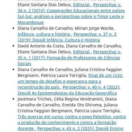
Eliane Santana Dias Debus,
Editorial
,
Perspectiva: v.
34 n. 2 (2016): Cooperações Educacionais entre países
Sul-Sul: análises e perspectivas sobre o Timor-Leste e
Moçambique
Diana Carvalho de Carvalho, Mírian Jorge Warde,
Infância, cultura e história
,
Perspectiva: v. 37 n. 3
(2019): Dossiê Infância, Cultura e História
David Antonio da Costa, Diana Carvalho de Carvalho,
Eliane Santana Dias Debus,
Editorial
,
Perspectiva: v.
35 n. 1 (2017): Formação de Professores de Ciências
Sociais
Diana Carvalho de Carvalho, Juliana Cristina Faggion
Bergmann, Patricia Laura Torriglia,
Final de um ciclo:
um tempo de desafios e esperança para a
reconstrução do país
,
Perspectiva: v. 40 n. 4 (2022):
Dossiê As Epistemologias da Educação Geográfica
Jocemara Triches, Célia Regina Vendramini, Diana
Carvalho de Carvalho, Eneida Oto Shiroma, Juliana
Cristina Faggion Bergmann, Patricia Laura Torriglia,
Três guerras em curso: contra o povo Palestino, contra
a produção do conhecimento e contra a formação
docente
,
Perspectiva: v. 43 n. 2 (2025): Dossiê Ensino