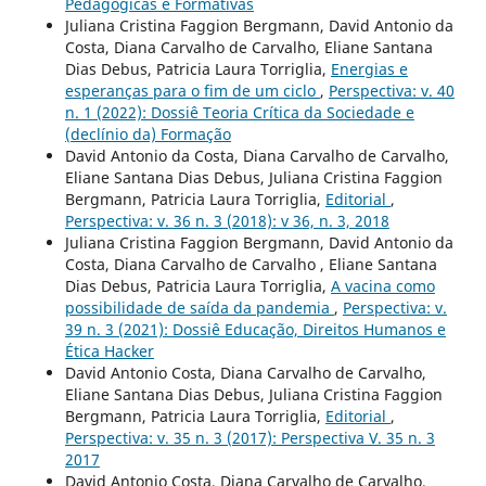
Pedagógicas e Formativas
Juliana Cristina Faggion Bergmann, David Antonio da
Costa, Diana Carvalho de Carvalho, Eliane Santana
Dias Debus, Patricia Laura Torriglia,
Energias e
esperanças para o fim de um ciclo
,
Perspectiva: v. 40
n. 1 (2022): Dossiê Teoria Crítica da Sociedade e
(declínio da) Formação
David Antonio da Costa, Diana Carvalho de Carvalho,
Eliane Santana Dias Debus, Juliana Cristina Faggion
Bergmann, Patricia Laura Torriglia,
Editorial
,
Perspectiva: v. 36 n. 3 (2018): v 36, n. 3, 2018
Juliana Cristina Faggion Bergmann, David Antonio da
Costa, Diana Carvalho de Carvalho , Eliane Santana
Dias Debus, Patricia Laura Torriglia,
A vacina como
possibilidade de saída da pandemia
,
Perspectiva: v.
39 n. 3 (2021): Dossiê Educação, Direitos Humanos e
Ética Hacker
David Antonio Costa, Diana Carvalho de Carvalho,
Eliane Santana Dias Debus, Juliana Cristina Faggion
Bergmann, Patricia Laura Torriglia,
Editorial
,
Perspectiva: v. 35 n. 3 (2017): Perspectiva V. 35 n. 3
2017
David Antonio Costa, Diana Carvalho de Carvalho,