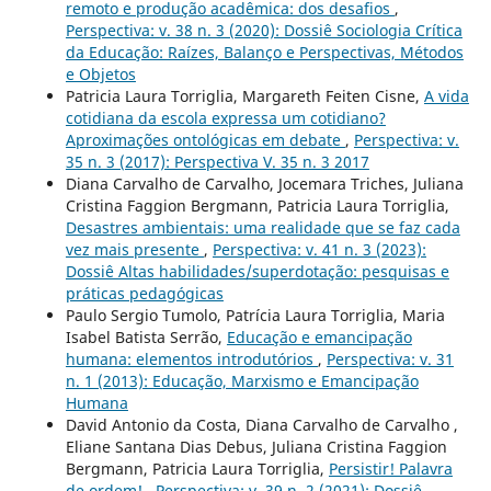
remoto e produção acadêmica: dos desafios
,
Perspectiva: v. 38 n. 3 (2020): Dossiê Sociologia Crítica
da Educação: Raízes, Balanço e Perspectivas, Métodos
e Objetos
Patricia Laura Torriglia, Margareth Feiten Cisne,
A vida
cotidiana da escola expressa um cotidiano?
Aproximações ontológicas em debate
,
Perspectiva: v.
35 n. 3 (2017): Perspectiva V. 35 n. 3 2017
Diana Carvalho de Carvalho, Jocemara Triches, Juliana
Cristina Faggion Bergmann, Patricia Laura Torriglia,
Desastres ambientais: uma realidade que se faz cada
vez mais presente
,
Perspectiva: v. 41 n. 3 (2023):
Dossiê Altas habilidades/superdotação: pesquisas e
práticas pedagógicas
Paulo Sergio Tumolo, Patrícia Laura Torriglia, Maria
Isabel Batista Serrão,
Educação e emancipação
humana: elementos introdutórios
,
Perspectiva: v. 31
n. 1 (2013): Educação, Marxismo e Emancipação
Humana
David Antonio da Costa, Diana Carvalho de Carvalho ,
Eliane Santana Dias Debus, Juliana Cristina Faggion
Bergmann, Patricia Laura Torriglia,
Persistir! Palavra
de ordem!
,
Perspectiva: v. 39 n. 2 (2021): Dossiê