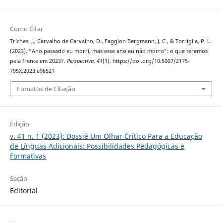
Como Citar
Triches, J., Carvalho de Carvalho, D., Faggion Bergmann, J. C., & Torriglia, P. L.
(2023). “Ano passado eu morri, mas esse ano eu não morro”: o que teremos
pela frente em 2023?.
Perspectiva
,
41
(1). https://doi.org/10.5007/2175-
795X.2023.e96521
Fomatos de Citação
Edição
v. 41 n. 1 (2023): Dossiê Um Olhar Crítico Para a Educação
de Línguas Adicionais: Possibilidades Pedagógicas e
Formativas
Seção
Editorial