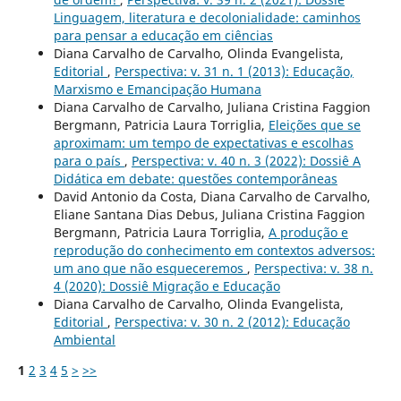
Linguagem, literatura e decolonialidade: caminhos
para pensar a educação em ciências
Diana Carvalho de Carvalho, Olinda Evangelista,
Editorial
,
Perspectiva: v. 31 n. 1 (2013): Educação,
Marxismo e Emancipação Humana
Diana Carvalho de Carvalho, Juliana Cristina Faggion
Bergmann, Patricia Laura Torriglia,
Eleições que se
aproximam: um tempo de expectativas e escolhas
para o país
,
Perspectiva: v. 40 n. 3 (2022): Dossiê A
Didática em debate: questões contemporâneas
David Antonio da Costa, Diana Carvalho de Carvalho,
Eliane Santana Dias Debus, Juliana Cristina Faggion
Bergmann, Patricia Laura Torriglia,
A produção e
reprodução do conhecimento em contextos adversos:
um ano que não esqueceremos
,
Perspectiva: v. 38 n.
4 (2020): Dossiê Migração e Educação
Diana Carvalho de Carvalho, Olinda Evangelista,
Editorial
,
Perspectiva: v. 30 n. 2 (2012): Educação
Ambiental
1
2
3
4
5
>
>>